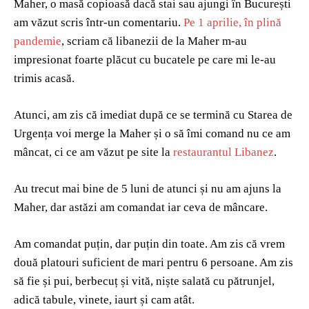
Maher, o masă copioasă dacă stai sau ajungi în București
am văzut scris într-un comentariu.
Pe 1 aprilie, în plină
pandemie
, scriam că libanezii de la Maher m-au
impresionat foarte plăcut cu bucatele pe care mi le-au
trimis acasă.
Atunci, am zis că imediat după ce se termină cu Starea de
Urgența voi merge la Maher și o să îmi comand nu ce am
mâncat, ci ce am văzut pe site la
restaurantul Libanez
.
Au trecut mai bine de 5 luni de atunci și nu am ajuns la
Maher, dar astăzi am comandat iar ceva de mâncare.
Am comandat puțin, dar puțin din toate. Am zis că vrem
două platouri suficient de mari pentru 6 persoane. Am zis
să fie și pui, berbecuț și vită, niște salată cu pătrunjel,
adică tabule, vinete, iaurt și cam atât.