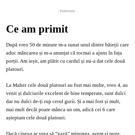
- Publicitate -
Ce am primit
După vreo 50 de minute m-a sunat unul dintre băieții care
aduc mâncarea și m-a anunțat că tocmai a ajuns în fața
porții. Am ieșit, am plătit cu cardul și mi-a dat cele două
platouri.
La Maher cele două platouri au fost mai multe, vreo 4, au
venit și dulciurile excelent de bine temperate, sunt dulci
dar nu dulci de-ți rup cerul gurii. Și a mai fost și mult,
mai mult decât poate mânca un om, adică cei 6 care
așteptam cele două platouri.
Dacă cineva ar vrea să ”vază” minunea, avem și poze.