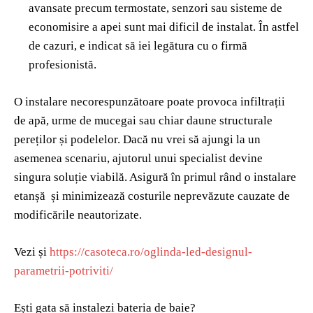
avansate precum termostate, senzori sau sisteme de
economisire a apei sunt mai dificil de instalat. În astfel
de cazuri, e indicat să iei legătura cu o firmă
profesionistă.
O instalare necorespunzătoare poate provoca infiltrații
de apă, urme de mucegai sau chiar daune structurale
pereților și podelelor. Dacă nu vrei să ajungi la un
asemenea scenariu, ajutorul unui specialist devine
singura soluție viabilă. Asigură în primul rând o instalare
etanșă și minimizează costurile neprevăzute cauzate de
modificările neautorizate.
Vezi și
https://casoteca.ro/oglinda-led-designul-
parametrii-potriviti/
Ești gata să instalezi bateria de baie?