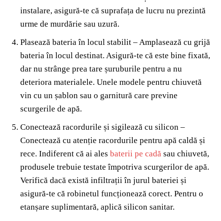
instalare, asigură-te că suprafața de lucru nu prezintă
urme de murdărie sau uzură.
Plasează bateria în locul stabilit – Amplasează cu grijă
bateria în locul destinat. Asigură-te că este bine fixată,
dar nu strânge prea tare șuruburile pentru a nu
deteriora materialele. Unele modele pentru chiuvetă
vin cu un șablon sau o garnitură care previne
scurgerile de apă.
Conectează racordurile și sigilează cu silicon –
Conectează cu atenție racordurile pentru apă caldă și
rece. Indiferent că ai ales
baterii pe cadă
sau chiuvetă,
produsele trebuie testate împotriva scurgerilor de apă.
Verifică dacă există infiltrații în jurul bateriei și
asigură-te că robinetul funcționează corect. Pentru o
etanșare suplimentară, aplică silicon sanitar.