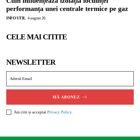
Cum influențează izolația locuinței
performanța unei centrale termice pe gaz
INFO UTIL
4 august 26
CELE MAI CITITE
NEWSLETTER
MĂ ABONEZ
Am citit și acceptat
Privacy Policy
.