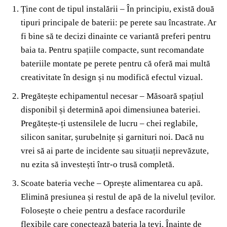
Ține cont de tipul instalării – În principiu, există două
tipuri principale de baterii: pe perete sau încastrate. Ar
fi bine să te decizi dinainte ce variantă preferi pentru
baia ta. Pentru spațiile compacte, sunt recomandate
bateriile montate pe perete pentru că oferă mai multă
creativitate în design și nu modifică efectul vizual.
Pregătește echipamentul necesar – Măsoară spațiul
disponibil și determină apoi dimensiunea bateriei.
Pregătește-ți ustensilele de lucru – chei reglabile,
silicon sanitar, șurubelnițe și garnituri noi. Dacă nu
vrei să ai parte de incidente sau situații neprevăzute,
nu ezita să investești într-o trusă completă.
Scoate bateria veche – Oprește alimentarea cu apă.
Elimină presiunea și restul de apă de la nivelul țevilor.
Folosește o cheie pentru a desface racordurile
flexibile care conectează bateria la țevi. Înainte de