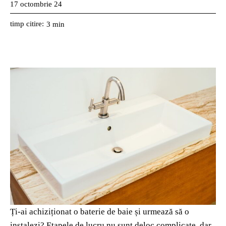
17 octombrie 24
timp citire:
3
min
Ți-ai achiziționat o baterie de baie și urmează să o
instalezi? Etapele de lucru nu sunt deloc complicate, dar