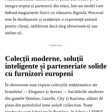
integra treptat și partenerii din rețea, într-un model care
îmbină magazinele fizice cu vânzarea digitală. Procesul
este în desfășurare și urmărește o experiență unitară
pentru clienți, indiferent dacă aleg showroom-ul sau
online-ul.
- Publicitate -
Colecții moderne, soluții
inteligente și parteneriate solide
cu furnizori europeni
În showroom sunt expuse colecțiile emblematice ale
brandului — Elegance și Sereno — bucătăriile moderne
din gamele Domino, Gazelle, City și Karisma, alături de
piese din portofoliul lems sofa® collection. Toate
produsele sunt fabricate în România, în fabrica LEMET