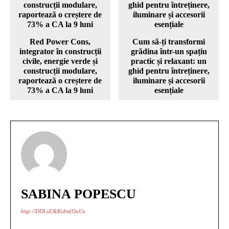
Red Power Cons,
Cum să-ți transformi
integrator în construcții
grădina într-un spațiu
civile, energie verde și
practic și relaxant: un
construcții modulare,
ghid pentru întreținere,
raportează o creștere de
iluminare și accesorii
73% a CA la 9 luni
esențiale
SABINA POPESCU
http://DDLxE&Kidm(OaUx