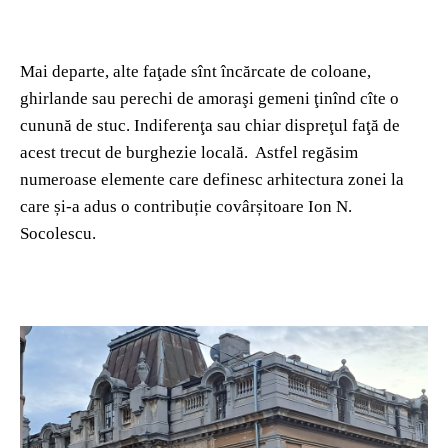
Mai departe, alte faţade sînt încărcate de coloane,
ghirlande sau perechi de amoraşi gemeni ţinînd cîte o
cunună de stuc. Indiferenţa sau chiar dispreţul faţă de
acest trecut de burghezie locală. Astfel regăsim
numeroase elemente care definesc arhitectura zonei la
care și-a adus o contribuție covârșitoare Ion N.
Socolescu.