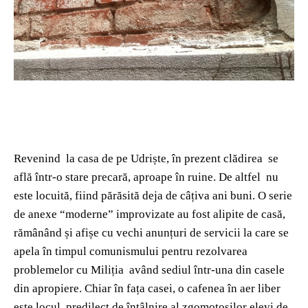
Revenind la casa de pe Udriște, în prezent clădirea se
află într-o stare precară, aproape în ruine. De altfel nu
este locuită, fiind părăsită deja de câțiva ani buni. O serie
de anexe “moderne” improvizate au fost alipite de casă,
rămânând și afișe cu vechi anunțuri de servicii la care se
apela în timpul comunismului pentru rezolvarea
problemelor cu Miliția având sediul într-una din casele
din apropiere. Chiar în fața casei, o cafenea în aer liber
este locul predilect de întâlnire al zgomotoșilor elevi de