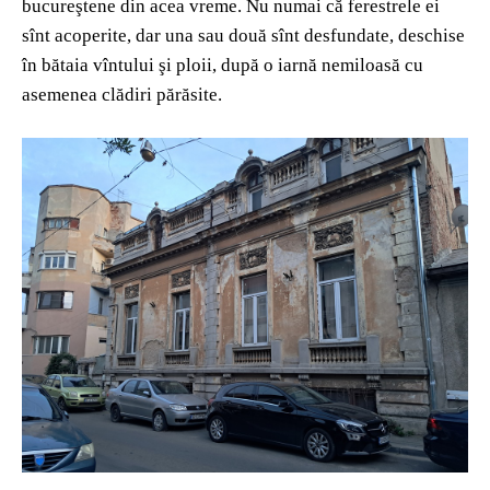
bucureştene din acea vreme. Nu numai că ferestrele ei
sînt acoperite, dar una sau două sînt desfundate, deschise
în bătaia vîntului şi ploii, după o iarnă nemiloasă cu
asemenea clădiri părăsite.