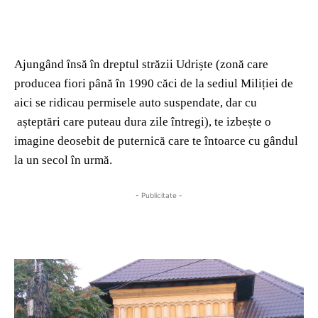
Ajungând însă în dreptul străzii Udriște (zonă care
producea fiori până în 1990 căci de la sediul Miliției de
aici se ridicau permisele auto suspendate, dar cu
așteptări care puteau dura zile întregi), te izbește o
imagine deosebit de puternică care te întoarce cu gândul
la un secol în urmă.
- Publicitate -