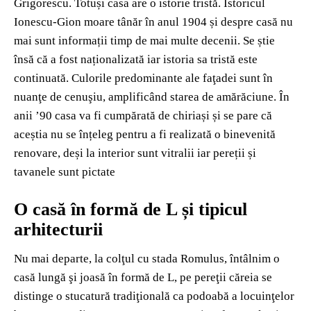
Grigorescu. Totuși casa are o istorie tristă. Istoricul
Ionescu-Gion moare tânăr în anul 1904 și despre casă nu
mai sunt informații timp de mai multe decenii. Se știe
însă că a fost naționalizată iar istoria sa tristă este
continuată. Culorile predominante ale faţadei sunt în
nuanţe de cenuşiu, amplificând starea de amărăciune. În
anii ’90 casa va fi cumpărată de chiriași și se pare că
aceștia nu se înțeleg pentru a fi realizată o binevenită
renovare, deși la interior sunt vitralii iar pereții și
tavanele sunt pictate
O casă în formă de L și tipicul
arhitecturii
Nu mai departe, la colţul cu stada Romulus, întâlnim o
casă lungă şi joasă în formă de L, pe pereţii căreia se
distinge o stucatură tradiţională ca podoabă a locuinţelor