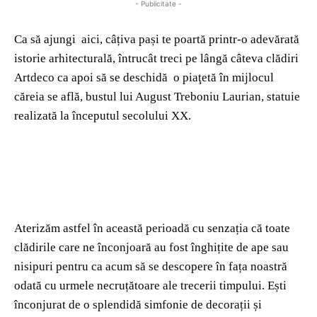
- Publicitate -
Ca să ajungi aici, câțiva pași te poartă printr-o adevărată
istorie arhitecturală, întrucât treci pe lângă câteva clădiri
Artdeco ca apoi să se deschidă o piaţetă în mijlocul
căreia se află, bustul lui August Treboniu Laurian, statuie
realizată la începutul secolului XX.
Aterizăm astfel în această perioadă cu senzația că toate
clădirile care ne înconjoară au fost înghițite de ape sau
nisipuri pentru ca acum să se descopere în fața noastră
odată cu urmele necruțătoare ale trecerii timpului. Ești
înconjurat de o splendidă simfonie de decorații și