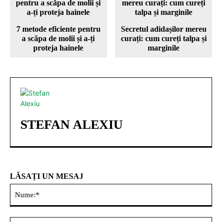
7 metode eficiente pentru
Secretul adidașilor mereu
a scăpa de molii și a-ți
curați: cum cureți talpa și
proteja hainele
marginile
STEFAN ALEXIU
LĂSAȚI UN MESAJ
Nu
Ema