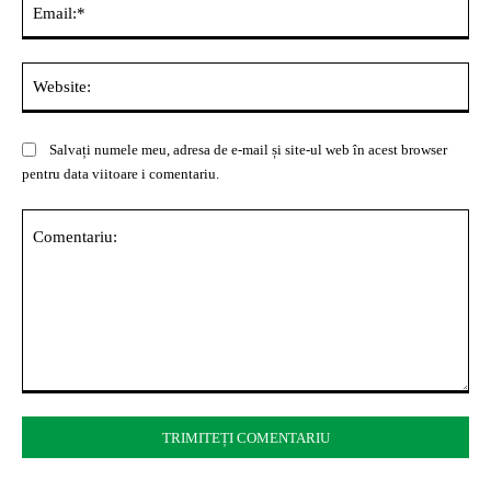
Web
Salvați numele meu, adresa de e-mail și site-ul web în acest browser
pentru data viitoare i comentariu.
Comentariu: