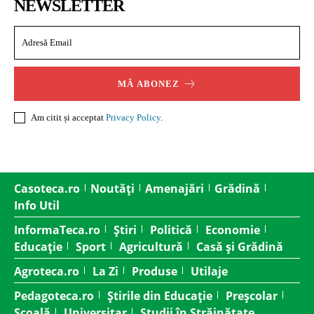
NEWSLETTER
MĂ ABONEZ
Am citit și acceptat
Privacy Policy
.
Casoteca.ro
Noutăți
Amenajări
Grădină
Info Util
InformaTeca.ro
Știri
Politică
Economie
Educație
Sport
Agricultură
Casă și Grădină
Agroteca.ro
La Zi
Produse
Utilaje
Pedagoteca.ro
Știrile din Educație
Preșcolar
Școală
Universitar
Studii în Străinătate