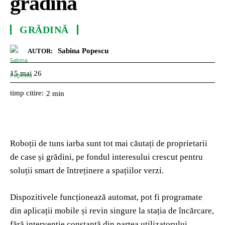
grădină
GRĂDINĂ
Sabina Popescu
AUTOR:
15 mai 26
timp citire:
2
min
Roboții de tuns iarba sunt tot mai căutați de proprietarii
de case și grădini, pe fondul interesului crescut pentru
soluții smart de întreținere a spațiilor verzi.
Dispozitivele funcționează automat, pot fi programate
din aplicații mobile și revin singure la stația de încărcare,
fără intervenție constantă din partea utilizatorului.