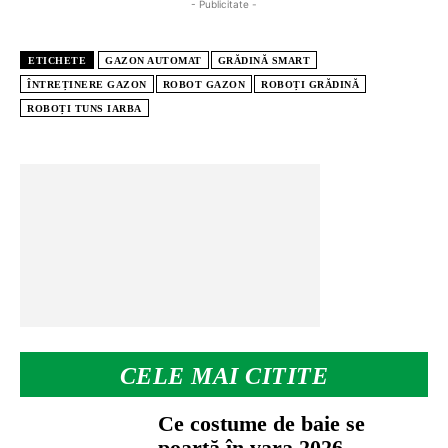
- Publicitate -
ETICHETE
GAZON AUTOMAT
GRĂDINĂ SMART
ÎNTREȚINERE GAZON
ROBOT GAZON
ROBOȚI GRĂDINĂ
ROBOȚI TUNS IARBA
CELE MAI CITITE
Ce costume de baie se
poartă în vara 2026.