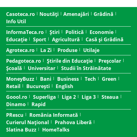
Casoteca.ro
Noutăți
Amenajări
Grădină
Info Util
InformaTeca.ro
Știri
Politică
Economie
Educație
Sport
Agricultură
Casă și Grădină
Agroteca.ro
La Zi
Produse
Utilaje
Pedagoteca.ro
Știrile din Educație
Preșcolar
Școală
Universitar
Studii în Străinătate
MoneyBuzz
Bani
Business
Tech
Green
Retail
București
English
Goool.ro
Superliga
Liga 2
Liga 3
Steaua
Dinamo
Rapid
PRescu
România Informată
Curierul Național
Prahova Liberă
Slatina Buzz
HomeTalks