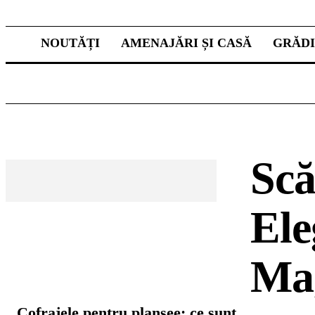
NOUTĂȚI
AMENAJĂRI ȘI CASĂ
GRĂD
Scă
Ele
Ma
CELE MAI CITITE
Cofrajele pentru planșee: ce sunt,