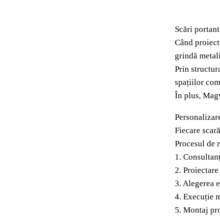
Scări portant
Când proiectu
grindă metali
Prin structur
spațiilor co
În plus, Magw
Personalizare
Fiecare scară
Procesul de r
1. Consultanț
2. Proiectare
3. Alegerea e
4. Execuție m
5. Montaj pro