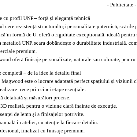
- Publicitate -
e cu profil UNP – forță și eleganță tehnică
l cere rezistență structurală și personalitate puternică, scările 
că în formă de U, oferă o rigiditate excepțională, ideală pentru s
a metalică UNP, scara dobândește o durabilitate industrială, com
merciale premium.
ood oferă finisaje personalizate, naturale sau colorate, pentru ca
 completă – de la idee la detaliu final
 Magwood este o lucrare adaptată perfect spațiului și viziunii cl
ealizare trece prin cinci etape esențiale:
ă detaliată și măsurători precise.
 3D realistă, pentru o viziune clară înainte de execuție.
senței de lemn și a finisajelor potrivite.
anuală în atelier, cu atenție la fiecare detaliu.
fesional, finalizat cu finisaje premium.