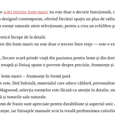
or
scări interior lemn masiv
nu este doar o decizie funcțională, c
u designul contemporan, oferind fiecărui spațiu un plus de rafina
in esențe naturale atent selecționate, pentru a crea un echilibru pe
ntică începe de la detalii
ior din lemn masiv nu este doar o trecere între etaje — este o ex
fiecare scară prinde viață din pasiunea pentru lemn și din dori
, treaptă și finisaj spune o poveste despre precizie, frumusețe ș
or lemn masiv – frumusețe în formă pură
este, fără îndoială, materialul care aduce căldură, personalitate
 Magwood, selecția esențelor este făcută cu atenție la detaliu: ste
ă și tonurile sale naturale.
emn de frasin sunt apreciate pentru durabilitate și aspectul unic 
liniște, iar finisajele manuale scot la iveală profunzimea culorilo