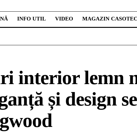
INĂ
INFO UTIL
VIDEO
MAGAZIN CASOTE
ri interior lemn 
ganță și design 
gwood