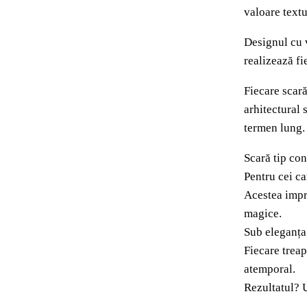
valoare textu
Designul cu 
realizează fi
Fiecare scară
arhitectural 
termen lung.
Scară tip co
Pentru cei c
Acestea impre
magice.
Sub eleganța 
Fiecare treap
atemporal.
Rezultatul? 