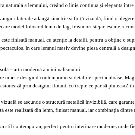
ra naturală a lemnului, creând o linie continuă și elegantă între t
vanguri laterale adaugă simetrie și forță vizuală, fiind o alege
ecare model folosind lemn de fag, frasin ori stejar, esențe recuno
 este finisată manual, cu atenție la detalii, pentru a obține o su
spectaculos, în care lemnul masiv devine piesa centrală a designu
nsolă – arta modernă a minimalismului
are iubesc designul contemporan și detaliile spectaculoase, Mag
sionează prin designul flotant, cu trepte ce par să plutească în
vizuală se ascunde o structură metalică invizibilă, care garantea
tă este realizată din lemn, finisat manual, iar combinația dintre 
Un stil contemporan, perfect pentru interioare moderne, unde fie