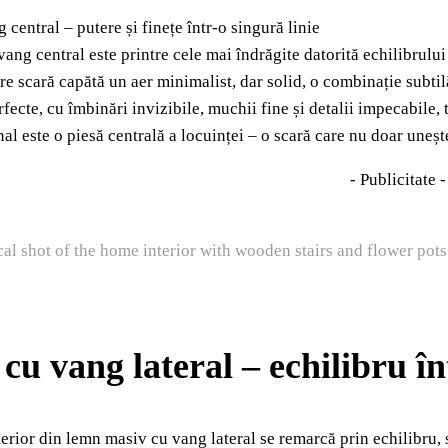
 central – putere și finețe într-o singură linie
ang central este printre cele mai îndrăgite datorită echilibrului
are scară capătă un aer minimalist, dar solid, o combinație subtilă
rfecte, cu îmbinări invizibile, muchii fine și detalii impecabile
nal este o piesă centrală a locuinței – o scară care nu doar unește 
- Publicitate -
cal shot of the home interior with wooden stairs and flower pot
cu vang lateral – echilibru în
terior din lemn masiv cu vang lateral se remarcă prin echilibru, s