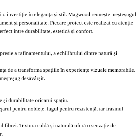
i o investiție în eleganță și stil. Magwood reunește meșteșugul
ment și personalitate. Fiecare proiect este realizat cu atenție
rfect între durabilitate, estetică și confort.
presie a rafinamentului, a echilibrului dintre natură și
nța de a transforma spațiile în experiențe vizuale memorabile.
i meșteșug desăvârșit.
 și durabilitate oricărui spațiu.
jarul pentru noblețe, fagul pentru rezistență, iar frasinul
al fibrei. Textura caldă și naturală oferă o senzație de
r.