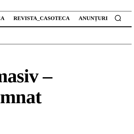
CA
REVISTA_CASOTECA
ANUNȚURI
masiv –
semnat