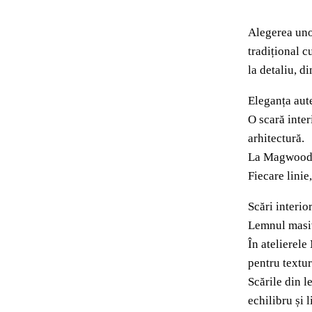
Alegerea un
tradițional c
la detaliu, d
Eleganța aute
O scară inter
arhitectură.
La Magwood, 
Fiecare linie
Scări interi
Lemnul masiv 
În atelierele
pentru textur
Scările din l
echilibru și 