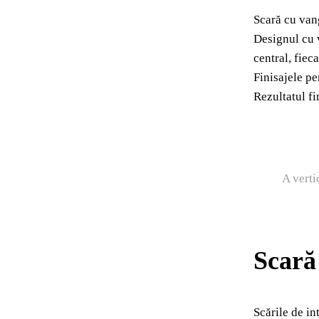
Scară cu vang
Designul cu v
central, fiec
Finisajele pe
Rezultatul fi
A verti
Scară 
Scările de in