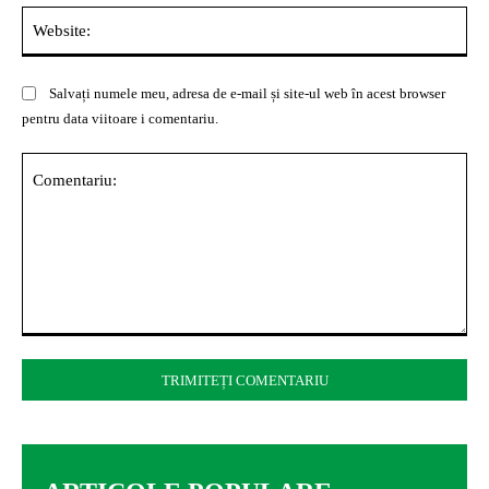
Web
Salvați numele meu, adresa de e-mail și site-ul web în acest browser
pentru data viitoare i comentariu.
Comentariu: