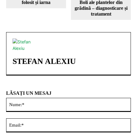
folosit și iarna
Boli ale plantelor din
grădină – diagnosticare și
tratament
STEFAN ALEXIU
LĂSAȚI UN MESAJ
Nu
Ema