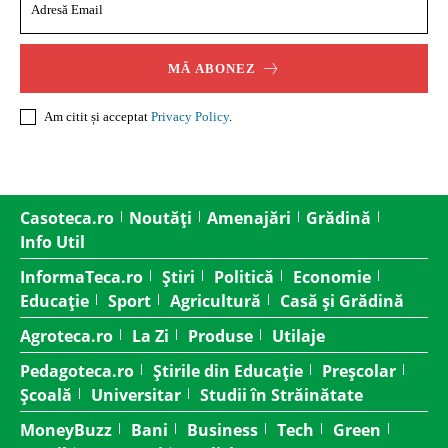
MĂ ABONEZ
Am citit și acceptat
Privacy Policy
.
Casoteca.ro
Noutăți
Amenajări
Grădină
Info Util
InformaTeca.ro
Știri
Politică
Economie
Educație
Sport
Agricultură
Casă și Grădină
Agroteca.ro
La Zi
Produse
Utilaje
Pedagoteca.ro
Știrile din Educație
Preșcolar
Școală
Universitar
Studii în Străinătate
MoneyBuzz
Bani
Business
Tech
Green