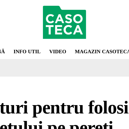
NĂ
INFO UTIL
VIDEO
MAGAZIN CASOTEC
turi pentru folos
etului pe pereți