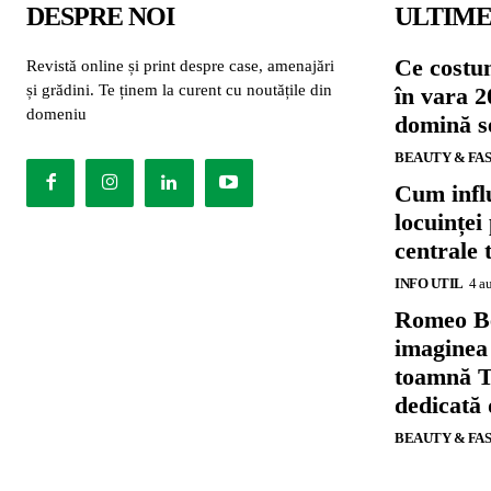
DESPRE NOI
ULTIME
Ce costu
Revistă online și print despre case, amenajări
și grădini. Te ținem la curent cu noutățile din
în vara 2
domeniu
domină se
BEAUTY & FA
Cum influ
locuinței
centrale 
INFO UTIL
4 a
Romeo B
imaginea
toamnă T
dedicată
BEAUTY & FA