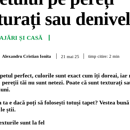
turați sau denivel
JĂRI ȘI CASĂ
Alexandru Cristian Ionita
timp citire:
2
min
21 mai 25
apetul perfect, culorile sunt exact cum îți doreai, i
pereții tăi nu sunt netezi. Poate că sunt texturați sa
uni.
 ta e dacă poți să folosești totuși tapet? Vestea bună
le știi.
exturile sunt la fel