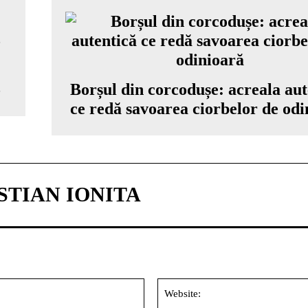
5
Borșul din corcodușe: acreala aut
ce redă savoarea ciorbelor de odi
TIAN IONITA
Email:*