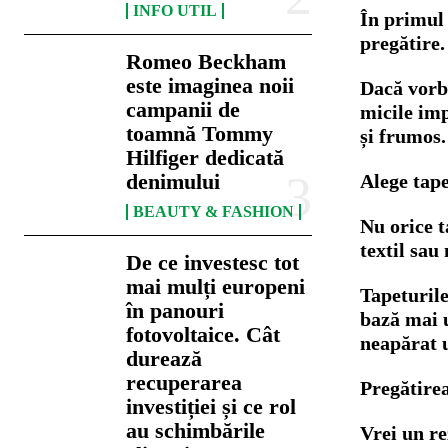
INFO UTIL
În primul 
pregătire.
Romeo Beckham
este imaginea noii
Dacă vorbi
campanii de
micile imp
toamnă Tommy
și frumos.
Hilfiger dedicată
denimului
Alege tape
BEAUTY & FASHION
Nu orice t
textil sau
De ce investesc tot
mai mulți europeni
Tapeturile
în panouri
bază mai u
fotovoltaice. Cât
neapărat u
durează
recuperarea
Pregătirea
investiției și ce rol
au schimbările
Vrei un re