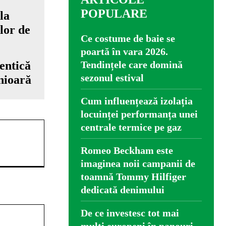
POPULARE
Ce costume de baie se
poartă în vara 2026.
entică
Tendințele care domină
sezonul estival
nioară
Cum influențează izolația
locuinței performanța unei
centrale termice pe gaz
Romeo Beckham este
imaginea noii campanii de
toamnă Tommy Hilfiger
dedicată denimului
Website:
De ce investesc tot mai