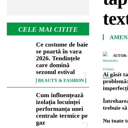
tex
CELE MAI CITITE
AMENA
Ce costume de baie
se poartă în vara
AUTOR:
2026. Tendințele
care domină
sezonul estival
Ai găsit t
problemă: 
BEAUTY & FASHION
imperfecți
Cum influențează
Întrebarea
izolația locuinței
trebuie să 
performanța unei
centrale termice pe
Nu toate t
gaz