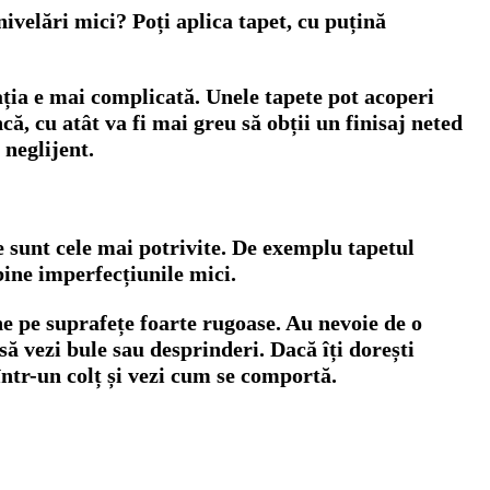
ivelări mici? Poți aplica tapet, cu puțină
ția e mai complicată. Unele tapete pot acoperi
ă, cu atât va fi mai greu să obții un finisaj neted
 neglijent.
 sunt cele mai potrivite. De exemplu tapetul
bine imperfecțiunile mici.
e pe suprafețe foarte rugoase. Au nevoie de o
să vezi bule sau desprinderi. Dacă îți dorești
într-un colț și vezi cum se comportă.