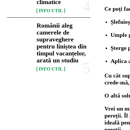
climatice
Ce poți fa
INFO UTIL
Șlefuieș
Românii aleg
camerele de
Umple g
supraveghere
pentru liniștea din
Șterge 
timpul vacanțelor,
arată un studiu
Aplica 
INFO UTIL
Cu cât sup
crede-mă,
O altă solu
Vrei un mi
pereții. Îl
ideală pe
pereții.