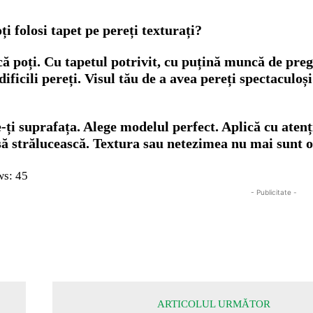
ți folosi tapet pe pereți texturați?
că poți. Cu tapetul potrivit, cu puțină muncă de pre
 dificili pereți. Visul tău de a avea pereți spectaculoș
-ți suprafața. Alege modelul perfect. Aplică cu atenț
să strălucească. Textura sau netezimea nu mai sunt o 
ws:
45
- Publicitate -
ARTICOLUL URMĂTOR