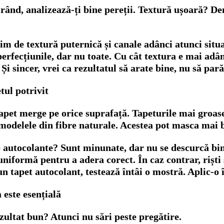
rând, analizează-ți bine pereții. Textură ușoară? Den
m de textură puternică și canale adânci atunci situa
erfecțiunile, dar nu toate. Cu cât textura e mai adânc
 Și sincer, vrei ca rezultatul să arate bine, nu să pară
tul potrivit
apet merge pe orice suprafață. Tapeturile mai groase
 modelele din fibre naturale. Acestea pot masca mai 
 autocolante? Sunt minunate, dar nu se descurcă bin
niformă pentru a adera corect. În caz contrar, riști 
n tapet autocolant, testează întâi o mostră. Aplic-o 
 este esențială
zultat bun? Atunci nu sări peste pregătire.