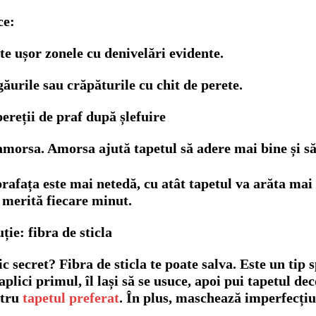
ce:
te ușor zonele cu denivelări evidente.
ăurile sau crăpăturile cu chit de perete.
pereții de praf după șlefuire
amorsa. Amorsa ajută tapetul să adere mai bine și să
rafața este mai netedă, cu atât tapetul va arăta ma
 merită fiecare minut.
ție: fibra de sticla
c secret? Fibra de sticla te poate salva. Este un tip
 aplici primul, îl lași să se usuce, apoi pui tapetul de
ntru
tapetul preferat
. În plus, maschează imperfecțiu