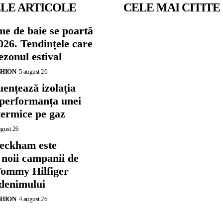
LE ARTICOLE
CELE MAI CITITE
me de baie se poartă
026. Tendințele care
zonul estival
SHION
5 august 26
ențează izolația
 performanța unei
termice pe gaz
ugust 26
eckham este
 noii campanii de
ommy Hilfiger
 denimului
SHION
4 august 26