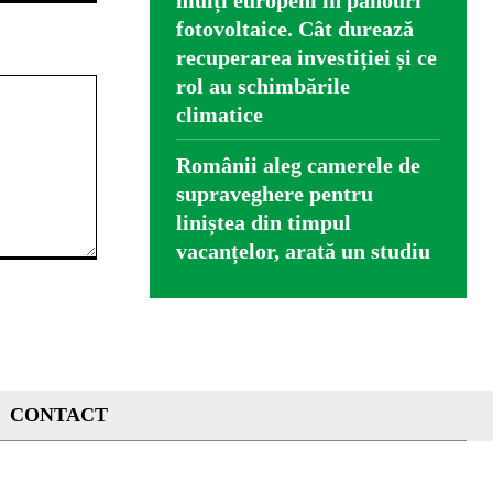
mulți europeni în panouri
fotovoltaice. Cât durează
recuperarea investiției și ce
rol au schimbările
climatice
Românii aleg camerele de
supraveghere pentru
liniștea din timpul
vacanțelor, arată un studiu
CONTACT