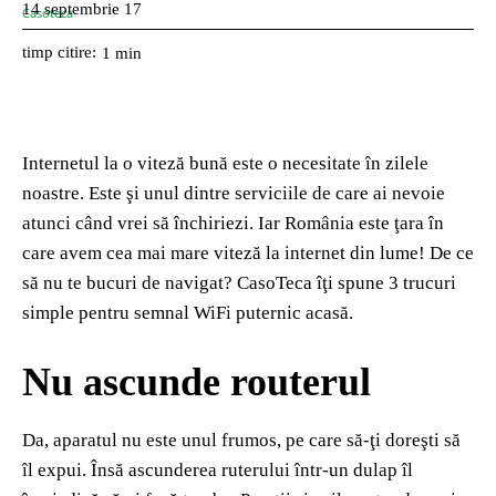
14 septembrie 17
timp citire:
1
min
Internetul la o viteză bună este o necesitate în zilele
noastre. Este şi unul dintre serviciile de care ai nevoie
atunci când vrei să închiriezi. Iar România este ţara în
care avem cea mai mare viteză la internet din lume! De ce
să nu te bucuri de navigat? CasoTeca îţi spune 3 trucuri
simple pentru semnal WiFi puternic acasă.
Nu ascunde routerul
Da, aparatul nu este unul frumos, pe care să-ţi doreşti să
îl expui. Însă ascunderea ruterului într-un dulap îl