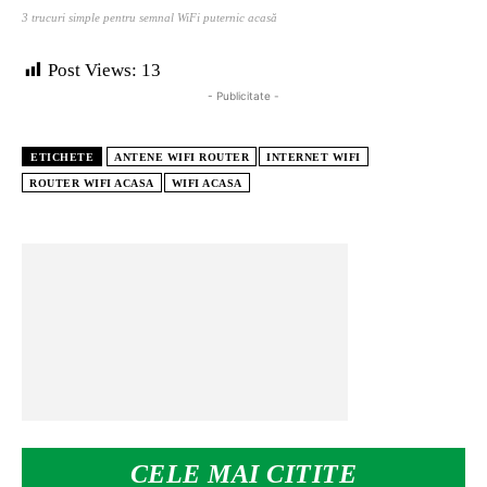
3 trucuri simple pentru semnal WiFi puternic acasă
Post Views:
13
- Publicitate -
ETICHETE
ANTENE WIFI ROUTER
INTERNET WIFI
ROUTER WIFI ACASA
WIFI ACASA
CELE MAI CITITE