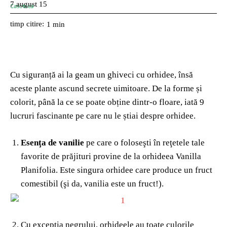
7 august 15
timp citire:
1
min
Cu siguranță ai la geam un ghiveci cu orhidee, însă
aceste plante ascund secrete uimitoare. De la forme și
colorit, până la ce se poate obține dintr-o floare, iată 9
lucruri fascinante pe care nu le știai despre orhidee.
Esenţa de vanilie
pe care o foloseşti în reţetele tale
favorite de prăjituri provine de la orhideea Vanilla
Planifolia. Este singura orhidee care produce un fruct
comestibil (şi da, vanilia este un fruct!).
Cu excepţia negrului, orhideele au toate culorile