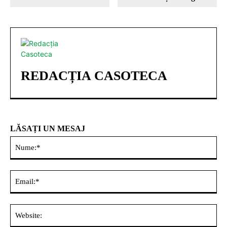
REDACȚIA CASOTECA
LĂSAȚI UN MESAJ
Nu
Ema
Web