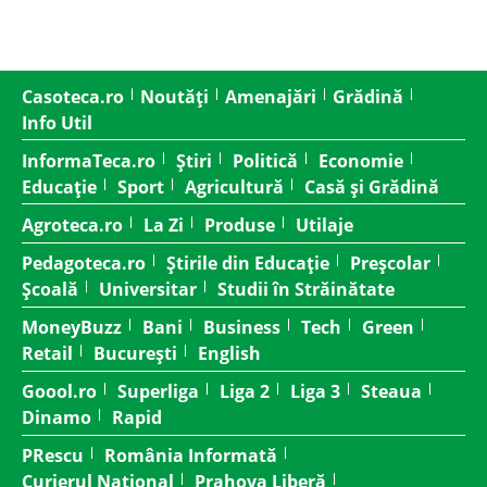
Casoteca.ro
Noutăți
Amenajări
Grădină
Info Util
InformaTeca.ro
Știri
Politică
Economie
Educație
Sport
Agricultură
Casă și Grădină
Agroteca.ro
La Zi
Produse
Utilaje
Pedagoteca.ro
Știrile din Educație
Preșcolar
Școală
Universitar
Studii în Străinătate
MoneyBuzz
Bani
Business
Tech
Green
Retail
București
English
Goool.ro
Superliga
Liga 2
Liga 3
Steaua
Dinamo
Rapid
PRescu
România Informată
Curierul Național
Prahova Liberă