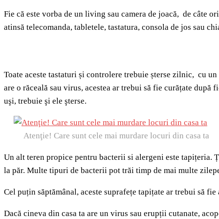
Fie că este vorba de un living sau camera de joacă, de câte ori
atinsă telecomanda, tabletele, tastatura, consola de jos sau ch
Toate aceste tastaturi și controlere trebuie șterse zilnic, cu u
are o răceală sau virus, acestea ar trebui să fie curățate după f
uşi, trebuie şi ele şterse.
Atenţie! Care sunt cele mai murdare locuri din casa ta
Un alt teren propice pentru bacterii si alergeni este tapițeria. 
la păr. Multe tipuri de bacterii pot trăi timp de mai multe zilep
Cel puțin săptămânal, aceste suprafețe tapițate ar trebui să f
Dacă cineva din casa ta are un virus sau erupții cutanate, acop