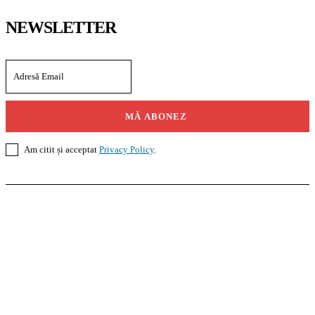
NEWSLETTER
MĂ ABONEZ
Am citit și acceptat
Privacy Policy
.
Casoteca.ro
Noutăți
Amenajări
Grădină
Info Util
InformaTeca.ro
Știri
Politică
Economie
Educație
Sport
Agricultură
Casă și Grădină
Agroteca.ro
La Zi
Produse
Utilaje
Pedagoteca.ro
Știrile din Educație
Preșcolar
Școală
Universitar
Studii în Străinătate
MoneyBuzz
Bani
Business
Tech
Green
Retail
București
English