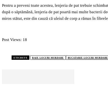
Pentru a preveni toate acestea, lenjeria de pat trebuie schimba
după o săptămână, lenjeria de pat poartă mai multe bacterii dec
miros stătut, este din cauză că uleiul de corp a rămas în fibrele
Post Views:
18
ETICHETE
BAIE LOCURI MURDARE
BUCATARIE LOCURI MURDARE
CELE MAI CITITE