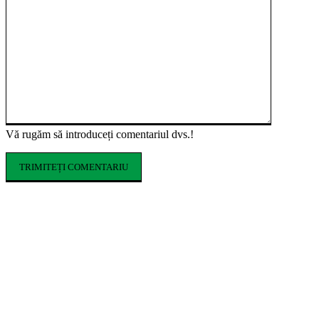
Vă rugăm să introduceți comentariul dvs.!
ARTICOLE POPULARE
Ce costume de baie se poartă în vara 2026.
Tendințele care domină sezonul estival