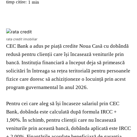
timp citire:
1
min
rata credit imobiliar
CEC Bank a adus pe piață credite Noua Casă cu dobândă
redusă pentru clienții care își încasează veniturile prin
bancă. Instituția financiară a început deja să primească
solicitări în întreaga sa rețea teritorială pentru persoanele
fizice care doresc să achiziționeze o locuință prin acest
program guvernamental în anul 2026.
Pentru cei care aleg să își încaseze salariul prin CEC
Bank, dobânda este calculată după formula IRCC +
1,90%. În schimb, pentru clienții care nu încasează
veniturile prin această bancă, dobânda aplicată este IRCC
+ 2,00%. Finanțările acordate beneficiază de garanția