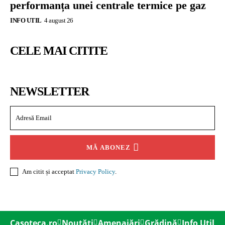
performanța unei centrale termice pe gaz
INFO UTIL
4 august 26
CELE MAI CITITE
NEWSLETTER
MĂ ABONEZ
Am citit și acceptat
Privacy Policy
.
Casoteca.ro
Noutăți
Amenajări
Grădină
Info Util