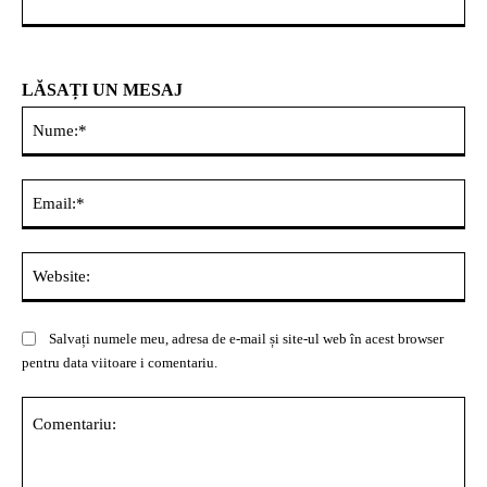
LĂSAȚI UN MESAJ
Nu
Ema
Web
Salvați numele meu, adresa de e-mail și site-ul web în acest browser
pentru data viitoare i comentariu.