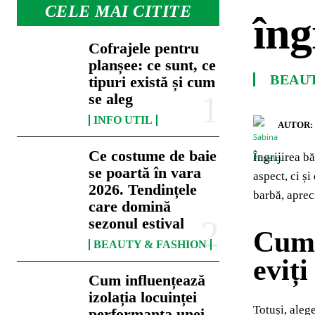
CELE MAI CITITE
îng
Cofrajele pentru
planșee: ce sunt, ce
BEAU
tipuri există și cum
se aleg
INFO UTIL
AUTOR:
Ce costume de baie
Îngrijirea b
se poartă în vara
aspect, ci și
2026. Tendințele
barbă, aprec
care domină
sezonul estival
Cum a
BEAUTY & FASHION
eviți
Cum influențează
izolația locuinței
Totuși, aleg
performanța unei