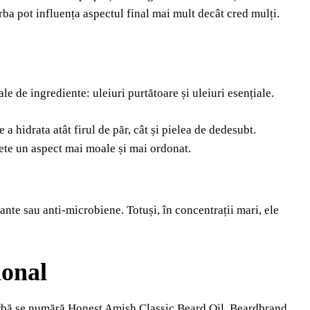
 barba pot influența aspectul final mai mult decât cred mulți.
le de ingrediente: uleiuri purtătoare și uleiuri esențiale.
a hidrata atât firul de păr, cât și pielea de dedesubt.
pete un aspect mai moale și mai ordonat.
mante sau anti-microbiene. Totuși, în concentrații mari, ele
ional
 barbă se numără Honest Amish Classic Beard Oil, Beardbrand