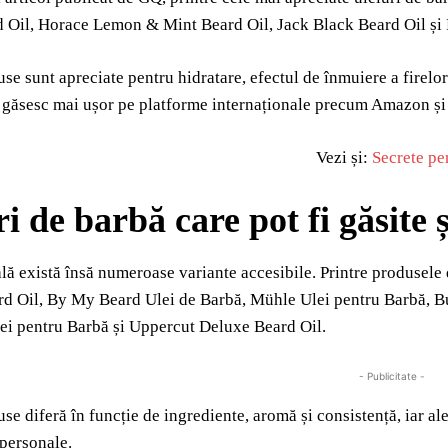
d Oil, Horace Lemon & Mint Beard Oil, Jack Black Beard Oil și 
se sunt apreciate pentru hidratare, efectul de înmuiere a firelor 
e găsesc mai ușor pe platforme internaționale precum Amazon și 
Vezi și:
Secrete pe
ri de barbă care pot fi găsite
ală există însă numeroase variante accesibile. Printre produsel
d Oil, By My Beard Ulei de Barbă, Mühle Ulei pentru Barbă, Bu
ei pentru Barbă și Uppercut Deluxe Beard Oil.
- Publicitate -
se diferă în funcție de ingrediente, aromă și consistență, iar al
 personale.