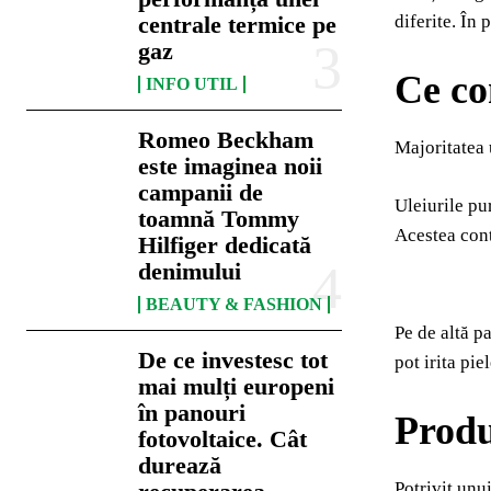
diferite. În 
centrale termice pe
gaz
Ce co
INFO UTIL
Romeo Beckham
Majoritatea 
este imaginea noii
campanii de
Uleiurile pur
toamnă Tommy
Acestea cont
Hilfiger dedicată
denimului
BEAUTY & FASHION
Pe de altă p
De ce investesc tot
pot irita pie
mai mulți europeni
în panouri
Produ
fotovoltaice. Cât
durează
Potrivit unu