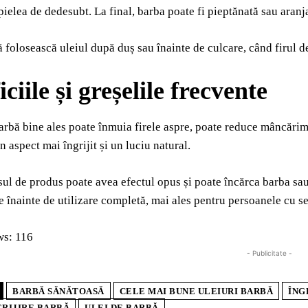
 pielea de dedesubt. La final, barba poate fi pieptănată sau aranj
ă folosească uleiul după duș sau înainte de culcare, când firul de
ciile și greșelile frecvente
arbă bine ales poate înmuia firele aspre, poate reduce mâncărimea 
n aspect mai îngrijit și un luciu natural.
sul de produs poate avea efectul opus și poate încărca barba sa
e înainte de utilizare completă, mai ales pentru persoanele cu se
ws:
116
- Publicitate -
BARBĂ SĂNĂTOASĂ
CELE MAI BUNE ULEIURI BARBĂ
ÎNG
GRIJIRE BARBĂ
ULEI DE BARBĂ