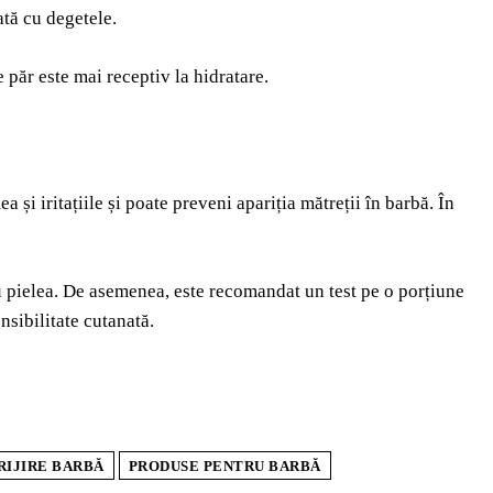
ată cu degetele.
 păr este mai receptiv la hidratare.
și iritațiile și poate preveni apariția mătreții în barbă. În
u pielea. De asemenea, este recomandat un test pe o porțiune
nsibilitate cutanată.
RIJIRE BARBĂ
PRODUSE PENTRU BARBĂ