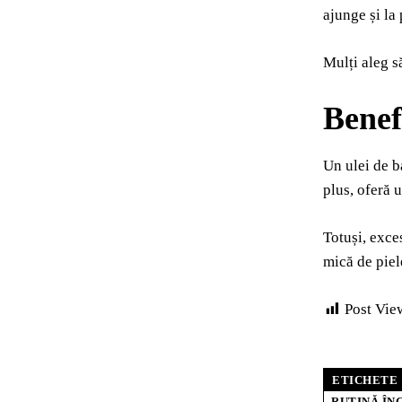
ajunge și la
Mulți aleg s
Benefi
Un ulei de b
plus, oferă u
Totuși, exce
mică de piel
Post Vie
ETICHETE
RUTINĂ ÎN