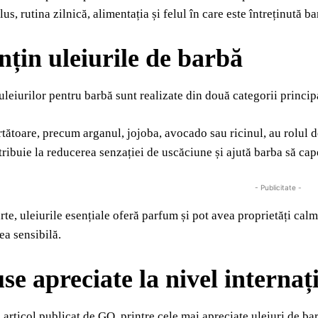
plus, rutina zilnică, alimentația și felul în care este întreținută
nțin uleiurile de barbă
uleiurilor pentru barbă sunt realizate din două categorii principa
tătoare, precum arganul, jojoba, avocado sau ricinul, au rolul de 
ribuie la reducerea senzației de uscăciune și ajută barba să ca
- Publicitate -
arte, uleiurile esențiale oferă parfum și pot avea proprietăți cal
lea sensibilă.
se apreciate la nivel internaț
i articol publicat de GQ, printre cele mai apreciate uleiuri de