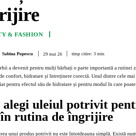
rijire
TY & FASHION
Sabina Popescu
timp citire:
3
min
29 mai 26
ărbii a devenit pentru mulți bărbați o parte importantă a rutinei 
 de confort, hidratare și întreținere corectă. Unul dintre cele ma
iat pentru efectul său de hidratare și pentru modul în care poate
legi uleiul potrivit pent
 în rutina de îngrijire
erea unui produs potrivit nu este întotdeauna simplă. Există num