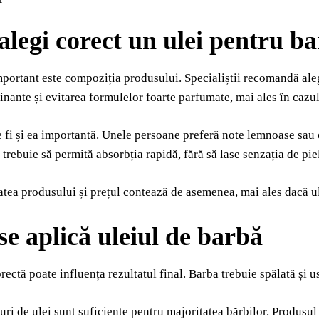
legi corect un ulei pentru b
portant este compoziția produsului. Specialiștii recomandă aleg
nante și evitarea formulelor foarte parfumate, mai ales în cazul 
fi și ea importantă. Unele persoane preferă note lemnoase sau ori
 trebuie să permită absorbția rapidă, fără să lase senzația de pie
atea produsului și prețul contează de asemenea, mai ales dacă ule
e aplică uleiul de barbă
rectă poate influența rezultatul final. Barba trebuie spălată și u
uri de ulei sunt suficiente pentru majoritatea bărbilor. Produsul 