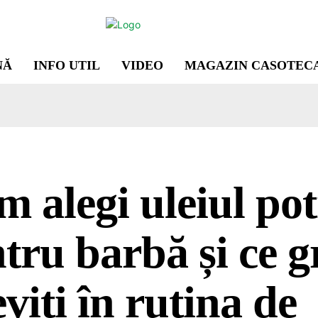
NĂ
INFO UTIL
VIDEO
MAGAZIN CASOTEC
 alegi uleiul pot
tru barbă și ce gr
eviți în rutina de