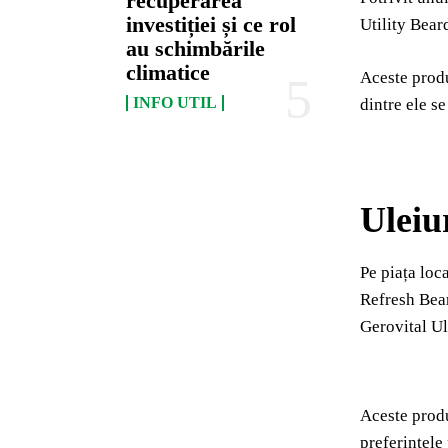
recuperarea
investiției și ce rol
Utility Bear
au schimbările
climatice
Aceste produ
INFO UTIL
dintre ele s
Uleiu
Pe piața loc
Refresh Bear
Gerovital Ul
Aceste produ
preferințele