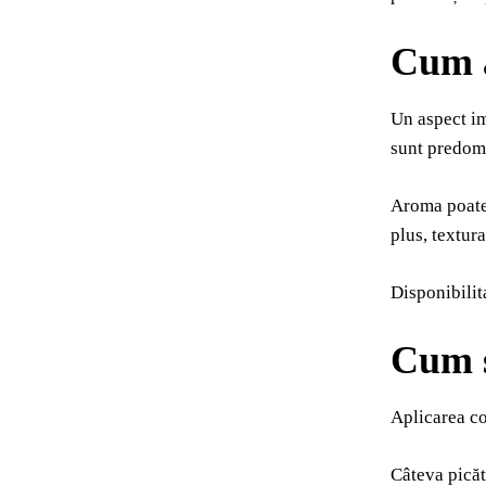
Cum a
Un aspect im
sunt predomi
Aroma poate 
plus, textura
Disponibilit
Cum s
Aplicarea co
Câteva picăt