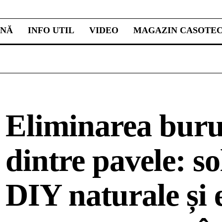
INĂ
INFO UTIL
VIDEO
MAGAZIN CASOTE
Eliminarea buru
dintre pavele: so
DIY naturale și e