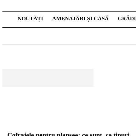
NOUTĂȚI
AMENAJĂRI ȘI CASĂ
GRĂD
CELE MAI CITITE
Cofrajele pentru planșee: ce sunt, ce tipuri