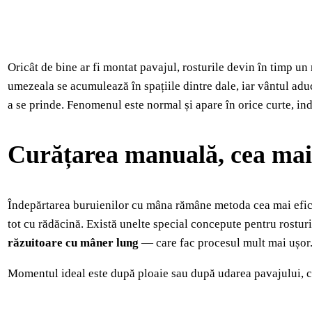
Oricât de bine ar fi montat pavajul, rosturile devin în timp un
umezeala se acumulează în spațiile dintre dale, iar vântul adu
a se prinde. Fenomenul este normal și apare în orice curte, ind
Curățarea manuală, cea mai 
Îndepărtarea buruienilor cu mâna rămâne metoda cea mai efici
tot cu rădăcină. Există unelte special concepute pentru rostu
răzuitoare cu mâner lung
— care fac procesul mult mai ușor
Momentul ideal este după ploaie sau după udarea pavajului, câ