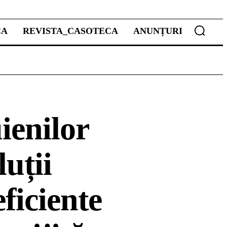
CA
REVISTA_CASOTECA
ANUNȚURI
ienilor
luții
ficiente