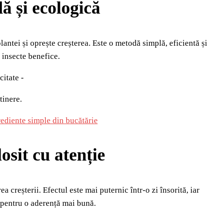
dă și ecologică
lantei și oprește creșterea. Este o metodă simplă, eficientă și
 insecte benefice.
citate -
tinere.
rediente simple din bucătărie
losit cu atenție
a creșterii. Efectul este mai puternic într-o zi însorită, iar
 pentru o aderență mai bună.