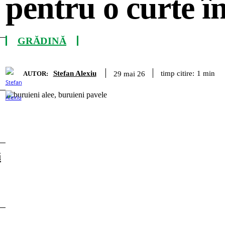
pentru o curte în
GRĂDINĂ
Stefan Alexiu
timp citire:
1
min
29 mai 26
AUTOR:
i