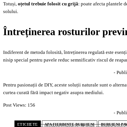
Totuși,
oțetul trebuie folosit cu grijă
: poate afecta plantele 
solului.
Întreținerea rosturilor previ
Indiferent de metoda folosită, întreținerea regulată este esenți
nisip special pentru pavele reduc semnificativ riscul de reapar
- Publi
Pentru pasionații de DIY, aceste soluții naturale sunt o alterna
curtea curată fără impact negativ asupra mediului.
Post Views:
156
- Publi
ETICHETE
APA FIERBINTE BURUIENI
BURUIENI PA