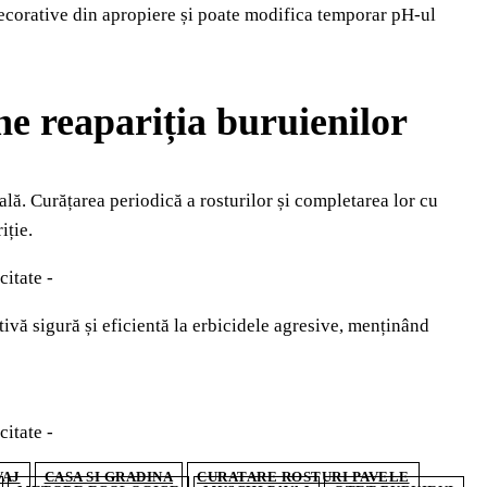
decorative din apropiere și poate modifica temporar pH‑ul
ne reapariția buruienilor
ală. Curățarea periodică a rosturilor și completarea lor cu
iție.
citate -
tivă sigură și eficientă la erbicidele agresive, menținând
citate -
VAJ
CASA SI GRADINA
CURATARE ROSTURI PAVELE