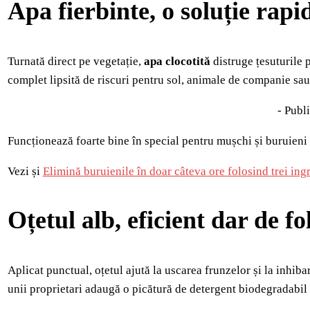
Apa fierbinte, o soluție rapi
Turnată direct pe vegetație,
apa clocotită
distruge țesuturile p
complet lipsită de riscuri pentru sol, animale de companie sau
- Publi
Funcționează foarte bine în special pentru mușchi și buruieni 
Vezi și
Elimină buruienile în doar câteva ore folosind trei ing
Oțetul alb, eficient dar de fo
Aplicat punctual, oțetul ajută la uscarea frunzelor și la inhibare
unii proprietari adaugă o picătură de detergent biodegradabil