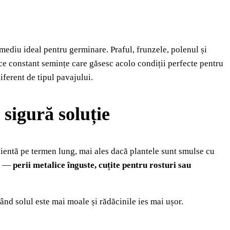
 mediu ideal pentru germinare. Praful, frunzele, polenul și
ce constant semințe care găsesc acolo condiții perfecte pentru
iferent de tipul pavajului.
sigură soluție
entă pe termen lung, mai ales dacă plantele sunt smulse cu
ri —
perii metalice înguste, cuțite pentru rosturi sau
.
nd solul este mai moale și rădăcinile ies mai ușor.