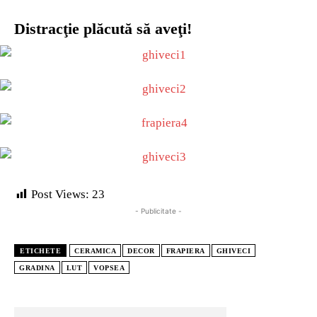
Distracţie plăcută să aveţi!
Post Views:
23
- Publicitate -
ETICHETE
CERAMICA
DECOR
FRAPIERA
GHIVECI
GRADINA
LUT
VOPSEA