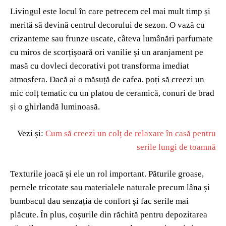
Livingul este locul în care petrecem cel mai mult timp și
merită să devină centrul decorului de sezon. O vază cu
crizanteme sau frunze uscate, câteva lumânări parfumate
cu miros de scorțișoară ori vanilie și un aranjament pe
masă cu dovleci decorativi pot transforma imediat
atmosfera. Dacă ai o măsuță de cafea, poți să creezi un
mic colț tematic cu un platou de ceramică, conuri de brad
și o ghirlandă luminoasă.
Vezi și:
Cum să creezi un colț de relaxare în casă pentru
serile lungi de toamnă
Texturile joacă și ele un rol important. Păturile groase,
pernele tricotate sau materialele naturale precum lâna și
bumbacul dau senzația de confort și fac serile mai
plăcute. În plus, coșurile din răchită pentru depozitarea