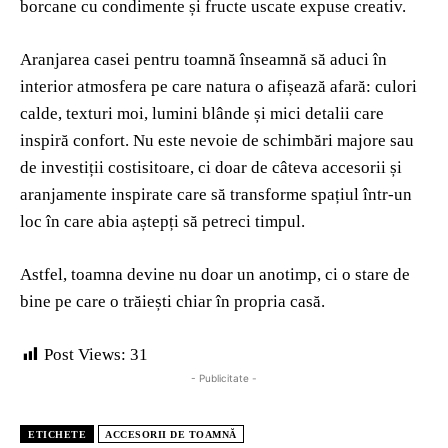
borcane cu condimente și fructe uscate expuse creativ.
Aranjarea casei pentru toamnă înseamnă să aduci în
interior atmosfera pe care natura o afișează afară: culori
calde, texturi moi, lumini blânde și mici detalii care
inspiră confort. Nu este nevoie de schimbări majore sau
de investiții costisitoare, ci doar de câteva accesorii și
aranjamente inspirate care să transforme spațiul într-un
loc în care abia aștepți să petreci timpul.
Astfel, toamna devine nu doar un anotimp, ci o stare de
bine pe care o trăiești chiar în propria casă.
Post Views:
31
- Publicitate -
ETICHETE
ACCESORII DE TOAMNĂ