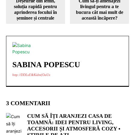
Deșeurile din lemn,
Cum să-ți amenajezi
soluția rapidă pentru
livingul pentru a te
aprinderea focului în
bucura cât mai mult de
șeminee și centrale
această încăpere?
SABINA POPESCU
http://DDLxE&Kidm(OaUx
3 COMENTARII
CUM SĂ ÎȚI ARANJEZI CASA DE
TOAMNĂ: IDEI PENTRU LIVING,
ACCESORII ȘI ATMOSFERĂ COZY •
ȘTIRILE DE AZI