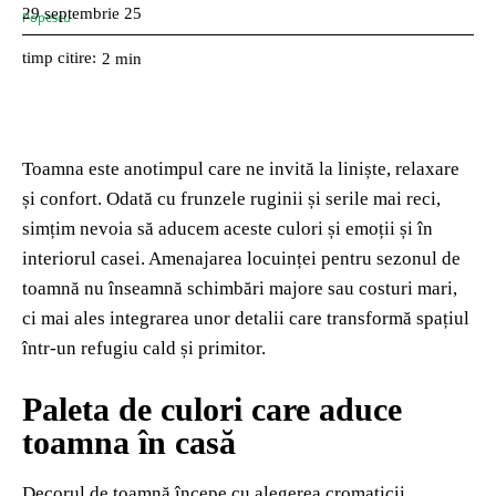
29 septembrie 25
timp citire:
2
min
Toamna este anotimpul care ne invită la liniște, relaxare
și confort. Odată cu frunzele ruginii și serile mai reci,
simțim nevoia să aducem aceste culori și emoții și în
interiorul casei. Amenajarea locuinței pentru sezonul de
toamnă nu înseamnă schimbări majore sau costuri mari,
ci mai ales integrarea unor detalii care transformă spațiul
într-un refugiu cald și primitor.
Paleta de culori care aduce
toamna în casă
Decorul de toamnă începe cu alegerea cromaticii