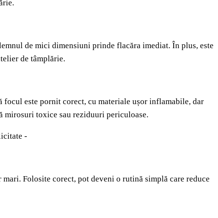
ărie.
lemnul de mici dimensiuni prinde flacăra imediat. În plus, este
telier de tâmplărie.
focul este pornit corect, cu materiale ușor inflamabile, dar
ă mirosuri toxice sau reziduuri periculoase.
icitate -
r mari. Folosite corect, pot deveni o rutină simplă care reduce