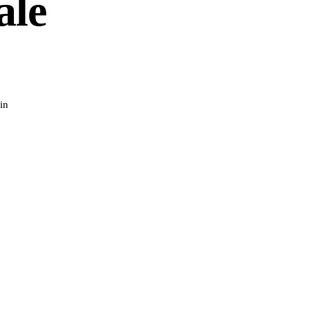
ale
in