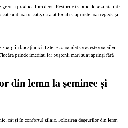
greu și produce fum dens. Resturile trebuie depozitate într-
Cu cât sunt mai uscate, cu atât focul se aprinde mai repede și
e sparg în bucăți mici. Este recomandat ca acestea să aibă
acăra prinde imediat, iar buștenii mari sunt aprinși fără
lor din lemn la șeminee și
mic, cât și în confortul zilnic. Folosirea deșeurilor din lemn