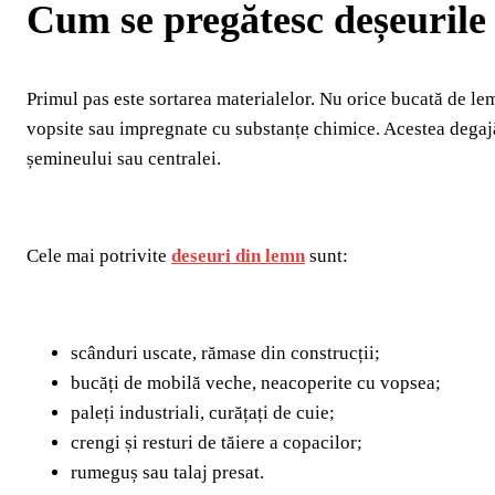
Cum se pregătesc deșeurile
Primul pas este sortarea materialelor. Nu orice bucată de lemn
vopsite sau impregnate cu substanțe chimice. Acestea degajă f
șemineului sau centralei.
Cele mai potrivite
deseuri din lemn
sunt:
scânduri uscate, rămase din construcții;
bucăți de mobilă veche, neacoperite cu vopsea;
paleți industriali, curățați de cuie;
crengi și resturi de tăiere a copacilor;
rumeguș sau talaj presat.