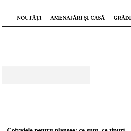
NOUTĂȚI
AMENAJĂRI ȘI CASĂ
GRĂD
CELE MAI CITITE
Cofrajele pentru planșee: ce sunt, ce tipuri