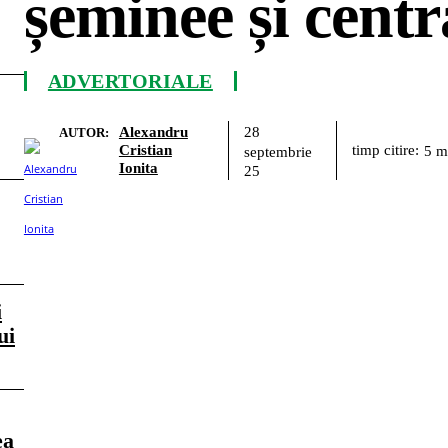
șeminee și centr
ADVERTORIALE
28
Alexandru
AUTOR:
Cristian
timp citire:
5
m
septembrie
Ionita
25
i
ui
ea