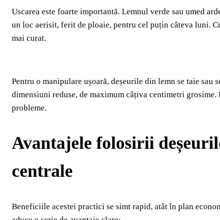
Uscarea este foarte importantă. Lemnul verde sau umed arde 
un loc aerisit, ferit de ploaie, pentru cel puțin câteva luni. 
mai curat.
Pentru o manipulare ușoară, deșeurile din lemn se taie sau s
dimensiuni reduse, de maximum câțiva centimetri grosime. Fl
probleme.
Avantajele folosirii deșeuri
centrale
Beneficiile acestei practici se simt rapid, atât în plan econo
aduce o serie de avantaje clare: