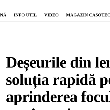
INĂ
INFO UTIL
VIDEO
MAGAZIN CASOTE
Deșeurile din l
soluția rapidă 
aprinderea focul