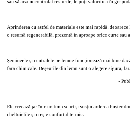
sau să arzi necontrolat resturile, le poți valorifica în gospod
Aprinderea cu astfel de materiale este mai rapidă, deoarece 
o resursă regenerabilă, prezentă în aproape orice curte sau a
Șemineele și centralele pe lemne funcționează mai bine dacă 
fără chimicale. Deșeurile din lemn sunt o alegere sigură, făr
- Publ
Ele creează jar într-un timp scurt și susțin arderea buștenilo
cheltuielile și crește confortul termic.