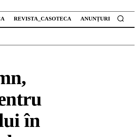
CA
REVISTA_CASOTECA
ANUNȚURI
emn,
pentru
ui în