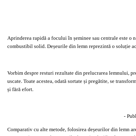
Aprinderea rapidă a focului în șeminee sau centrale este o n
combustibil solid. Deșeurile din lemn reprezintă o soluție ac
Vorbim despre resturi rezultate din prelucrarea lemnului, p
uscate. Toate acestea, odată sortate și pregătite, se transfor
și fără efort.
- Publ
Comparativ cu alte metode, folosirea deșeurilor din lemn are