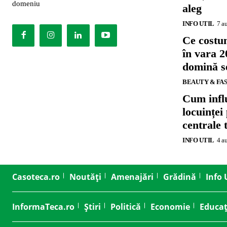
domeniu
aleg
INFO UTIL
7 a
Ce costu
în vara 2
domină se
BEAUTY & FA
Cum influ
locuinței
centrale 
INFO UTIL
4 a
Casoteca.ro
Noutăți
Amenajări
Grădină
Info 
InformaTeca.ro
Știri
Politică
Economie
Educaț