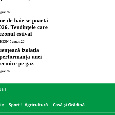
ugust 26
me de baie se poartă
026. Tendințele care
zonul estival
SHION
5 august 26
ențează izolația
 performanța unei
termice pe gaz
ugust 26
Util
ie
Sport
Agricultură
Casă și Grădină