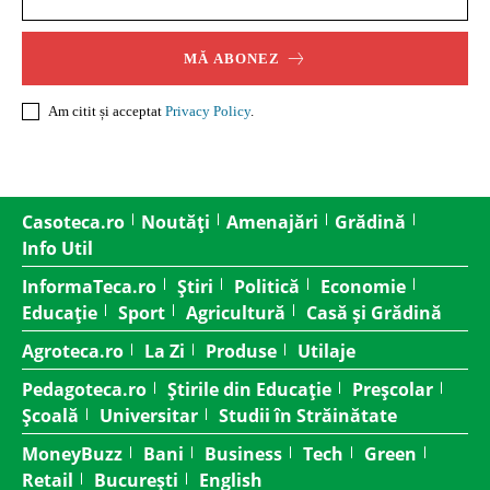
MĂ ABONEZ
Am citit și acceptat
Privacy Policy
.
Casoteca.ro
Noutăți
Amenajări
Grădină
Info Util
InformaTeca.ro
Știri
Politică
Economie
Educație
Sport
Agricultură
Casă și Grădină
Agroteca.ro
La Zi
Produse
Utilaje
Pedagoteca.ro
Știrile din Educație
Preșcolar
Școală
Universitar
Studii în Străinătate
MoneyBuzz
Bani
Business
Tech
Green
Retail
București
English