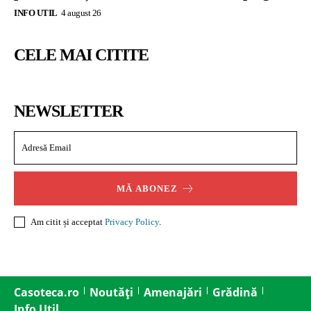
INFO UTIL
4 august 26
CELE MAI CITITE
NEWSLETTER
MĂ ABONEZ
Am citit și acceptat
Privacy Policy
.
Casoteca.ro
Noutăți
Amenajări
Grădină
Info Util