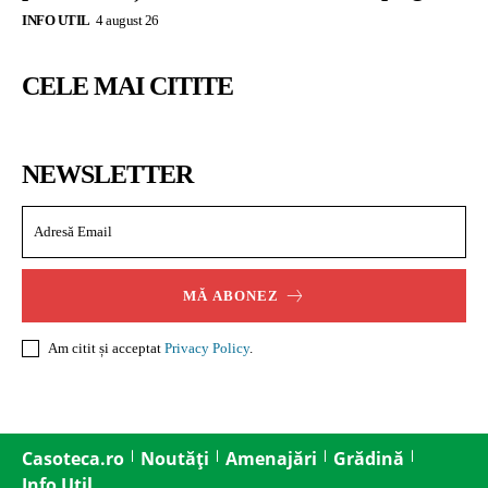
INFO UTIL
4 august 26
CELE MAI CITITE
NEWSLETTER
MĂ ABONEZ
Am citit și acceptat
Privacy Policy
.
Casoteca.ro
Noutăți
Amenajări
Grădină
Info Util