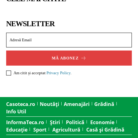
NEWSLETTER
MĂ ABONEZ
Am citit și acceptat
Privacy Policy
.
Casoteca.ro
Noutăți
Amenajări
Grădină
Info Util
InformaTeca.ro
Știri
Politică
Economie
Educație
Sport
Agricultură
Casă și Grădină