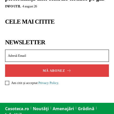
INFO UTIL
4 august 26
CELE MAI CITITE
NEWSLETTER
MĂ ABONEZ
Am citit și acceptat
Privacy Policy
.
Casoteca.ro
Noutăți
Amenajări
Grădină