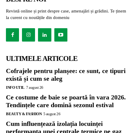
Revistă online și print despre case, amenajări și grădini. Te ținem
la curent cu noutățile din domeniu
ULTIMELE ARTICOLE
Cofrajele pentru planșee: ce sunt, ce tipuri
există și cum se aleg
INFO UTIL
7 august 26
Ce costume de baie se poartă în vara 2026.
Tendințele care domină sezonul estival
BEAUTY & FASHION
5 august 26
Cum influențează izolația locuinței
performanța unei centrale termice pe gaz