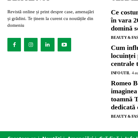
Ce costu
Revistă online și print despre case, amenajări
și grădini. Te ținem la curent cu noutățile din
în vara 2
domeniu
domină se
BEAUTY & FA
Cum influ
locuinței
centrale 
INFO UTIL
4 a
Romeo B
imaginea
toamnă T
dedicată
BEAUTY & FA