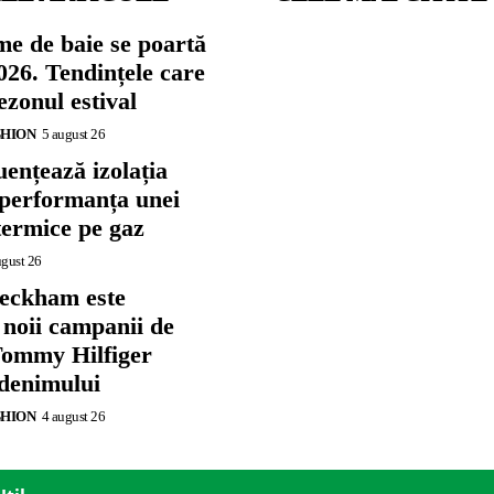
me de baie se poartă
026. Tendințele care
zonul estival
SHION
5 august 26
ențează izolația
 performanța unei
termice pe gaz
ugust 26
eckham este
 noii campanii de
ommy Hilfiger
 denimului
SHION
4 august 26