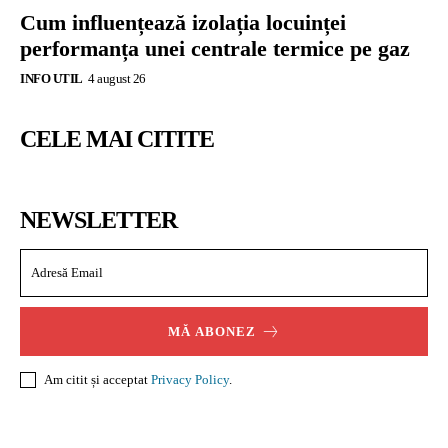
Cum influențează izolația locuinței
performanța unei centrale termice pe gaz
INFO UTIL
4 august 26
CELE MAI CITITE
NEWSLETTER
MĂ ABONEZ
Am citit și acceptat
Privacy Policy
.