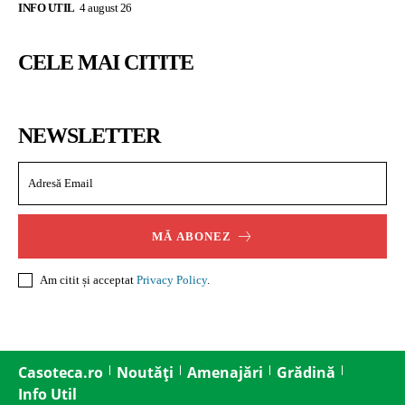
INFO UTIL
4 august 26
CELE MAI CITITE
NEWSLETTER
MĂ ABONEZ
Am citit și acceptat
Privacy Policy
.
Casoteca.ro
Noutăți
Amenajări
Grădină
Info Util