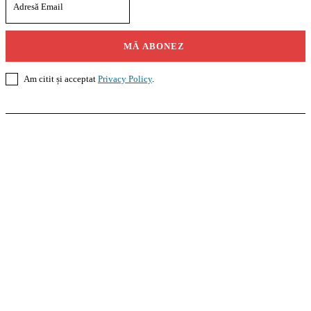
MĂ ABONEZ
Am citit și acceptat
Privacy Policy
.
Casoteca.ro
Noutăți
Amenajări
Grădină
Info Util
InformaTeca.ro
Știri
Politică
Economie
Educație
Sport
Agricultură
Casă și Grădină
Agroteca.ro
La Zi
Produse
Utilaje
Pedagoteca.ro
Știrile din Educație
Preșcolar
Școală
Universitar
Studii în Străinătate
MoneyBuzz
Bani
Business
Tech
Green
Retail
București
English
Goool.ro
Superliga
Liga 2
Liga 3
Steaua
Dinamo
Rapid
PRescu
România Informată
Curierul Național
Prahova Liberă
Slatina Buzz
HomeTalks