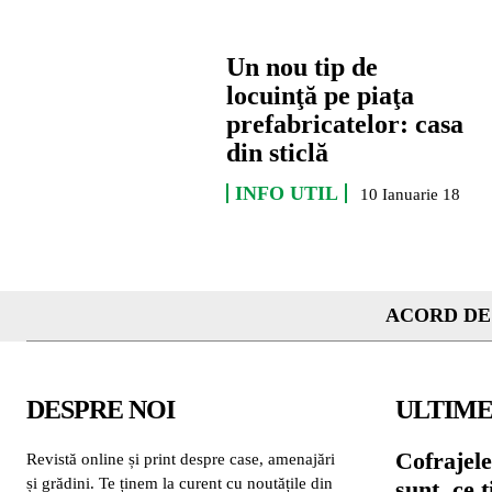
Un nou tip de
locuinţă pe piaţa
prefabricatelor: casa
din sticlă
INFO UTIL
10 Ianuarie 18
ACORD DE
DESPRE NOI
ULTIME
Cofrajele
Revistă online și print despre case, amenajări
și grădini. Te ținem la curent cu noutățile din
sunt, ce 