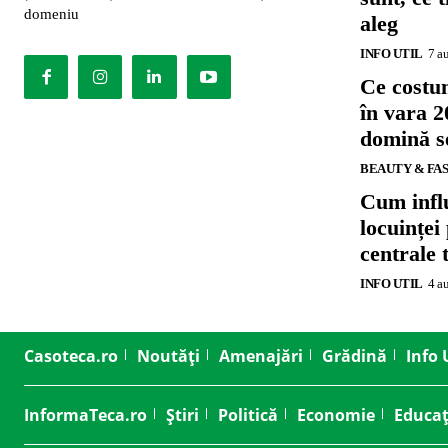
domeniu
aleg
INFO UTIL
7 a
Ce costu
în vara 2
domină se
BEAUTY & FA
Cum influ
locuinței
centrale 
INFO UTIL
4 a
Casoteca.ro
Noutăți
Amenajări
Grădină
Info 
InformaTeca.ro
Știri
Politică
Economie
Educaț