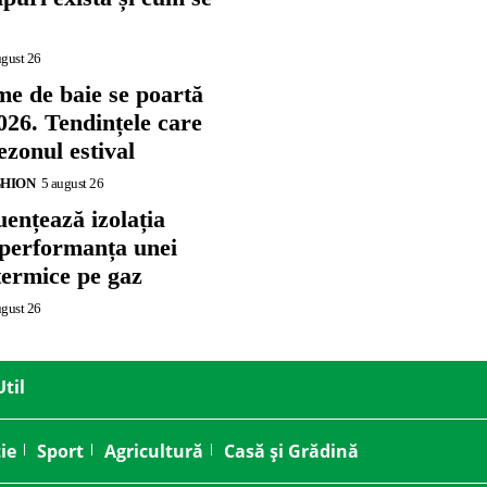
ugust 26
me de baie se poartă
026. Tendințele care
zonul estival
SHION
5 august 26
ențează izolația
 performanța unei
termice pe gaz
ugust 26
Util
ie
Sport
Agricultură
Casă și Grădină