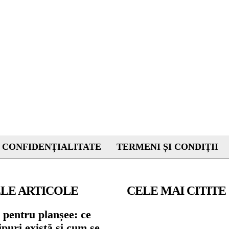
 CONFIDENȚIALITATE
TERMENI ȘI CONDIȚII
LE ARTICOLE
CELE MAI CITITE
 pentru planșee: ce
tipuri există și cum se