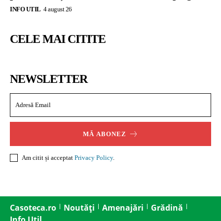
INFO UTIL
4 august 26
CELE MAI CITITE
NEWSLETTER
MĂ ABONEZ
Am citit și acceptat
Privacy Policy
.
Casoteca.ro
Noutăți
Amenajări
Grădină
Info Util