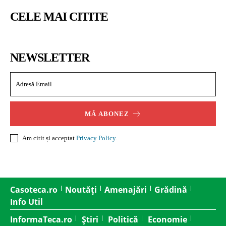
CELE MAI CITITE
NEWSLETTER
MĂ ABONEZ
Am citit și acceptat
Privacy Policy
.
Casoteca.ro
Noutăți
Amenajări
Grădină
Info Util
InformaTeca.ro
Știri
Politică
Economie