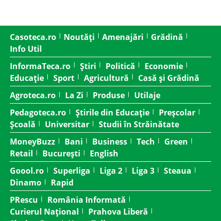
Casoteca.ro
Noutăți
Amenajări
Grădină
Info Util
InformaTeca.ro
Știri
Politică
Economie
Educație
Sport
Agricultură
Casă și Grădină
Agroteca.ro
La Zi
Produse
Utilaje
Pedagoteca.ro
Știrile din Educație
Preșcolar
Școală
Universitar
Studii în Străinătate
MoneyBuzz
Bani
Business
Tech
Green
Retail
București
English
Goool.ro
Superliga
Liga 2
Liga 3
Steaua
Dinamo
Rapid
PRescu
România Informată
Curierul Național
Prahova Liberă