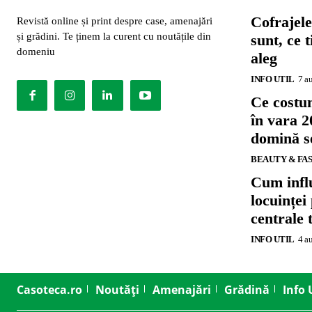
Cofrajele
Revistă online și print despre case, amenajări
și grădini. Te ținem la curent cu noutățile din
sunt, ce 
domeniu
aleg
INFO UTIL
7 a
Ce costu
în vara 2
domină se
BEAUTY & FA
Cum influ
locuinței
centrale 
INFO UTIL
4 a
Casoteca.ro
Noutăți
Amenajări
Grădină
Info 