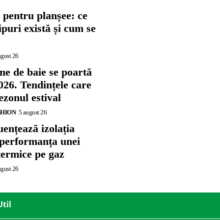
 pentru planșee: ce
tipuri există și cum se
ugust 26
me de baie se poartă
026. Tendințele care
zonul estival
SHION
5 august 26
ențează izolația
 performanța unei
termice pe gaz
ugust 26
Util