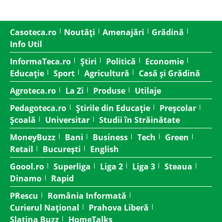
Casoteca.ro
Noutăți
Amenajări
Grădină
Info Util
InformaTeca.ro
Știri
Politică
Economie
Educație
Sport
Agricultură
Casă și Grădină
Agroteca.ro
La Zi
Produse
Utilaje
Pedagoteca.ro
Știrile din Educație
Preșcolar
Școală
Universitar
Studii în Străinătate
MoneyBuzz
Bani
Business
Tech
Green
Retail
București
English
Goool.ro
Superliga
Liga 2
Liga 3
Steaua
Dinamo
Rapid
PRescu
România Informată
Curierul Național
Prahova Liberă
Slatina Buzz
HomeTalks