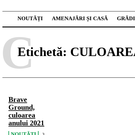
NOUTĂȚI
AMENAJĂRI ȘI CASĂ
GRĂD
C
Etichetă:
CULOAREA
Brave
Ground,
culoarea
anului 2021
NOUTĂȚI
3