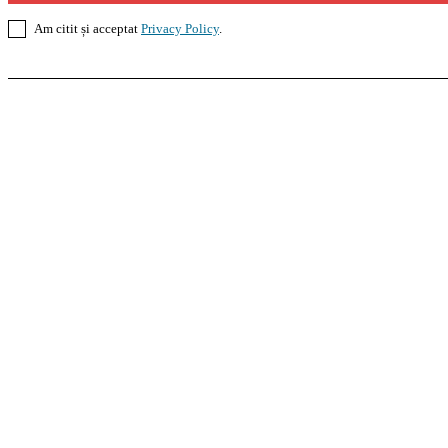
Am citit și acceptat
Privacy Policy
.
Casoteca.ro
Noutăți
Amenajări
Grădină
Info Util
InformaTeca.ro
Știri
Politică
Economie
Educație
S
Agroteca.ro
La Zi
Produse
Utilaje
Pedagoteca.ro
Știrile din Educație
Preșcolar
Școal
MoneyBuzz
Bani
Business
Tech
Green
Retail
Bucu
Goool.ro
Superliga
Liga 2
Liga 3
Steaua
Dinamo
R