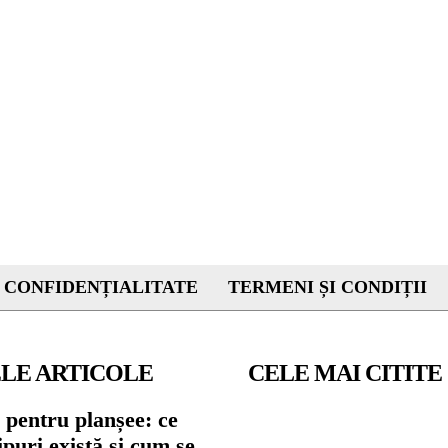
 CONFIDENȚIALITATE
TERMENI ȘI CONDIȚII
LE ARTICOLE
CELE MAI CITITE
 pentru planșee: ce
tipuri există și cum se