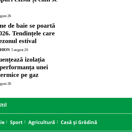
ugust 26
me de baie se poartă
026. Tendințele care
zonul estival
SHION
5 august 26
ențează izolația
 performanța unei
termice pe gaz
ugust 26
Util
ie
Sport
Agricultură
Casă și Grădină