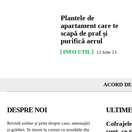
Plantele de
apartament care te
scapă de praf și
purifică aerul
INFO UTIL
12 Iulie 23
ACORD DE
DESPRE NOI
ULTIME
Cofrajele
Revistă online și print despre case, amenajări
și grădini. Te ținem la curent cu noutățile din
sunt, ce 