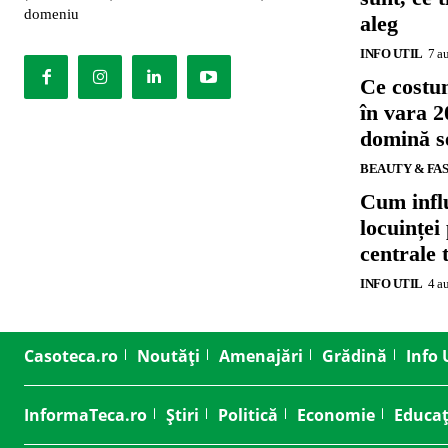
domeniu
aleg
INFO UTIL
7 a
Ce costu
în vara 2
domină se
BEAUTY & FA
Cum influ
locuinței
centrale 
INFO UTIL
4 a
Casoteca.ro
Noutăți
Amenajări
Grădină
Info 
InformaTeca.ro
Știri
Politică
Economie
Educaț