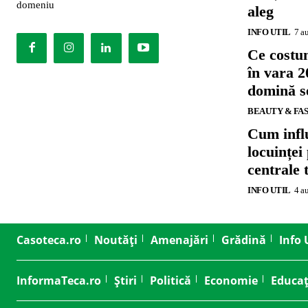
domeniu
aleg
INFO UTIL
7 a
Ce costu
în vara 2
domină se
BEAUTY & FA
Cum influ
locuinței
centrale 
INFO UTIL
4 a
Casoteca.ro
Noutăți
Amenajări
Grădină
Info 
InformaTeca.ro
Știri
Politică
Economie
Educaț