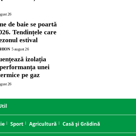
ugust 26
me de baie se poartă
026. Tendințele care
zonul estival
SHION
5 august 26
ențează izolația
 performanța unei
termice pe gaz
ugust 26
Util
ie
Sport
Agricultură
Casă și Grădină