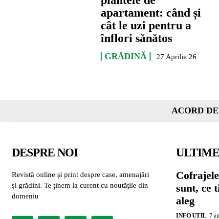
plantele de
apartament: când și
cât le uzi pentru a
înflori sănătos
GRĂDINĂ
27 Aprilie 26
ACORD DE
DESPRE NOI
ULTIME
Cofrajele
Revistă online și print despre case, amenajări
și grădini. Te ținem la curent cu noutățile din
sunt, ce 
domeniu
aleg
INFO UTIL
7 a