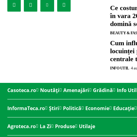
Ce costu
în vara 2
domină se
BEAUTY & FA
Cum influ
locuinței
centrale 
INFO UTIL
4 a
Casoteca.ro
Noutăți
Amenajări
Grădină
Info Util
InformaTeca.ro
Știri
Politică
Economie
Educație
Agroteca.ro
La Zi
Produse
Utilaje