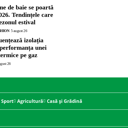
me de baie se poartă
026. Tendințele care
zonul estival
SHION
5 august 26
ențează izolația
 performanța unei
termice pe gaz
ugust 26
Sport
Agricultură
Casă și Grădină