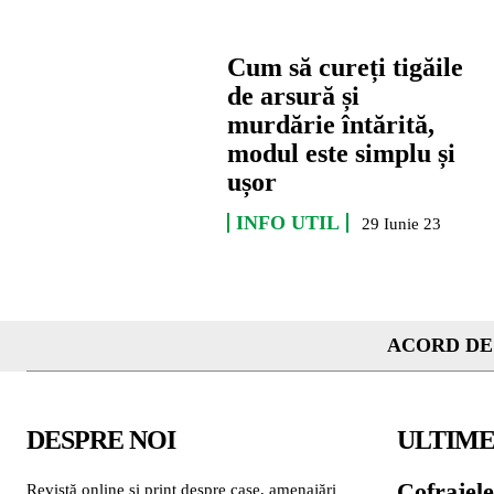
Cum să cureți tigăile
de arsură și
murdărie întărită,
modul este simplu și
ușor
INFO UTIL
29 Iunie 23
ACORD DE
DESPRE NOI
ULTIME
Cofrajele
Revistă online și print despre case, amenajări