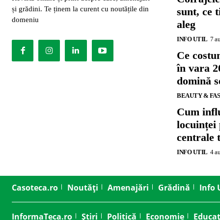
și grădini. Te ținem la curent cu noutățile din
sunt, ce 
domeniu
aleg
INFO UTIL
7 a
Ce costu
în vara 2
domină se
BEAUTY & FA
Cum influ
locuinței
centrale 
INFO UTIL
4 a
Casoteca.ro
Noutăți
Amenajări
Grădină
Info 
InformaTeca.ro
Știri
Politică
Economie
Educaț