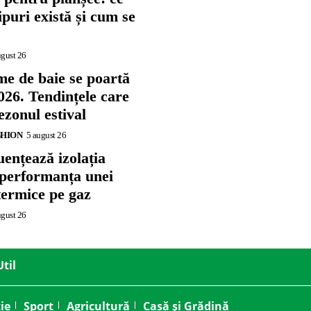
tipuri există și cum se
ugust 26
me de baie se poartă
026. Tendințele care
zonul estival
SHION
5 august 26
ențează izolația
 performanța unei
termice pe gaz
ugust 26
Util
ie
Sport
Agricultură
Casă și Grădină