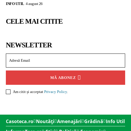
INFO UTIL
4 august 26
CELE MAI CITITE
NEWSLETTER
MĂ ABONEZ
Am citit și acceptat
Privacy Policy
.
Casoteca.ro
Noutăți
Amenajări
Grădină
Info Util