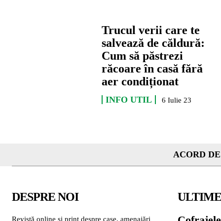
Trucul verii care te
salvează de căldură:
Cum să păstrezi
răcoare în casă fără
aer condiționat
INFO UTIL
6 Iulie 23
ACORD DE
DESPRE NOI
ULTIME
Cofrajele
Revistă online și print despre case, amenajări