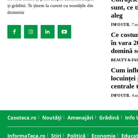
și grădini. Te ținem la curent cu noutățile din
sunt, ce 
domeniu
aleg
INFO UTIL
7 a
Ce costu
în vara 2
domină se
BEAUTY & FA
Cum influ
locuinței
centrale 
INFO UTIL
4 a
Casoteca.ro
Noutăți
Amenajări
Grădină
Info 
InformaTeca.ro
Știri
Politică
Economie
Educaț