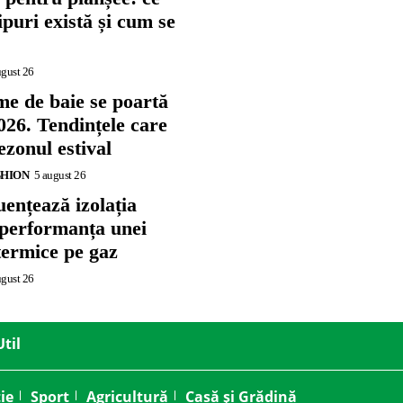
tipuri există și cum se
ugust 26
me de baie se poartă
026. Tendințele care
zonul estival
SHION
5 august 26
ențează izolația
 performanța unei
termice pe gaz
ugust 26
Util
ie
Sport
Agricultură
Casă și Grădină