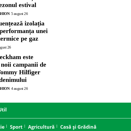
zonul estival
SHION
5 august 26
ențează izolația
 performanța unei
termice pe gaz
ugust 26
eckham este
 noii campanii de
ommy Hilfiger
 denimului
SHION
4 august 26
Util
ie
Sport
Agricultură
Casă și Grădină