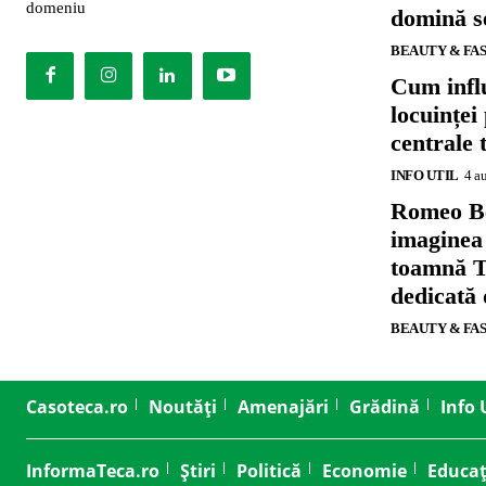
domeniu
domină se
BEAUTY & FA
Cum influ
locuinței
centrale 
INFO UTIL
4 a
Romeo B
imaginea
toamnă T
dedicată
BEAUTY & FA
Casoteca.ro
Noutăți
Amenajări
Grădină
Info 
InformaTeca.ro
Știri
Politică
Economie
Educaț