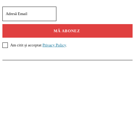
MĂ ABONEZ
Am citit și acceptat
Privacy Policy
.
Casoteca.ro
Noutăți
Amenajări
Grădină
Info Util
InformaTeca.ro
Știri
Politică
Economie
Educație
Sport
Agricultură
Casă și Grădină
Agroteca.ro
La Zi
Produse
Utilaje
Pedagoteca.ro
Știrile din Educație
Preșcolar
Școală
Universitar
Studii în Străinătate
MoneyBuzz
Bani
Business
Tech
Green
Retail
București
English
Goool.ro
Superliga
Liga 2
Liga 3
Steaua
Dinamo
Rapid