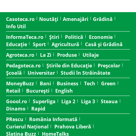
Casoteca.ro
Noutăți
Amenajări
Grădină
Info Util
InformaTeca.ro
Știri
Politică
Economie
Educație
Sport
Agricultură
Casă și Grădină
Agroteca.ro
La Zi
Produse
Utilaje
Pedagoteca.ro
Știrile din Educație
Preșcolar
Școală
Universitar
Studii în Străinătate
MoneyBuzz
Bani
Business
Tech
Green
Retail
București
English
Goool.ro
Superliga
Liga 2
Liga 3
Steaua
Dinamo
Rapid
PRescu
România Informată
Curierul Național
Prahova Liberă
Slatina Buzz
HomeTalks