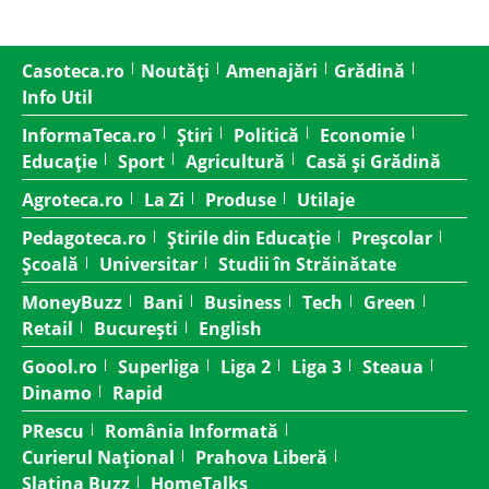
Casoteca.ro
Noutăți
Amenajări
Grădină
Info Util
InformaTeca.ro
Știri
Politică
Economie
Educație
Sport
Agricultură
Casă și Grădină
Agroteca.ro
La Zi
Produse
Utilaje
Pedagoteca.ro
Știrile din Educație
Preșcolar
Școală
Universitar
Studii în Străinătate
MoneyBuzz
Bani
Business
Tech
Green
Retail
București
English
Goool.ro
Superliga
Liga 2
Liga 3
Steaua
Dinamo
Rapid
PRescu
România Informată
Curierul Național
Prahova Liberă
Slatina Buzz
HomeTalks