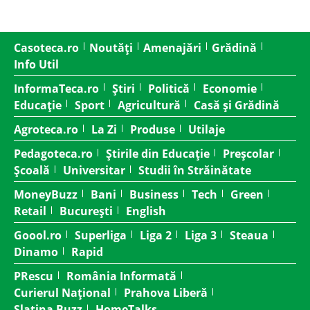
Casoteca.ro
Noutăți
Amenajări
Grădină
Info Util
InformaTeca.ro
Știri
Politică
Economie
Educație
Sport
Agricultură
Casă și Grădină
Agroteca.ro
La Zi
Produse
Utilaje
Pedagoteca.ro
Știrile din Educație
Preșcolar
Școală
Universitar
Studii în Străinătate
MoneyBuzz
Bani
Business
Tech
Green
Retail
București
English
Goool.ro
Superliga
Liga 2
Liga 3
Steaua
Dinamo
Rapid
PRescu
România Informată
Curierul Național
Prahova Liberă
Slatina Buzz
HomeTalks