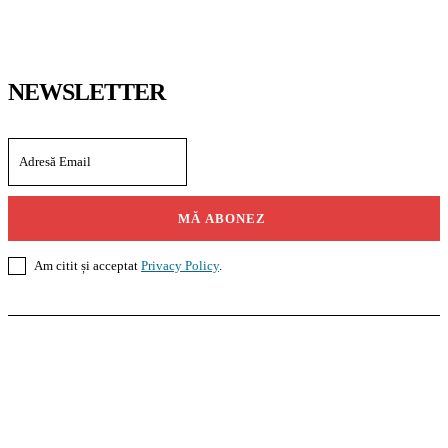
NEWSLETTER
MĂ ABONEZ
Am citit și acceptat
Privacy Policy
.
Casoteca.ro
Noutăți
Amenajări
Grădină
Info Util
InformaTeca.ro
Știri
Politică
Economie
Educație
Sport
Agricultură
Casă și Grădină
Agroteca.ro
La Zi
Produse
Utilaje
Pedagoteca.ro
Știrile din Educație
Preșcolar