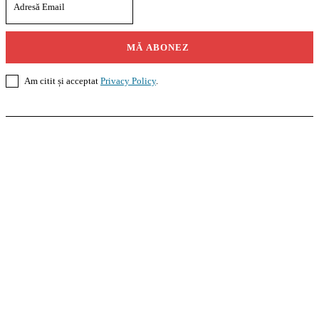
MĂ ABONEZ
Am citit și acceptat
Privacy Policy
.
Casoteca.ro
Noutăți
Amenajări
Grădină
Info Util
InformaTeca.ro
Știri
Politică
Economie
Educație
Sport
Agricultură
Casă și Grădină
Agroteca.ro
La Zi
Produse
Utilaje
Pedagoteca.ro
Știrile din Educație
Preșcolar
Școală
Universitar
Studii în Străinătate
MoneyBuzz
Bani
Business
Tech
Green
Retail
București
English
Goool.ro
Superliga
Liga 2
Liga 3
Steaua
Dinamo
Rapid
PRescu
România Informată
Curierul Național
Prahova Liberă
Slatina Buzz
HomeTalks