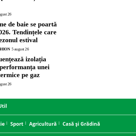
ugust 26
me de baie se poartă
026. Tendințele care
zonul estival
SHION
5 august 26
ențează izolația
 performanța unei
termice pe gaz
ugust 26
Util
ie
Sport
Agricultură
Casă și Grădină