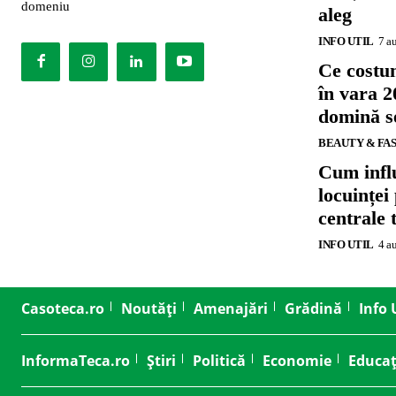
domeniu
aleg
INFO UTIL
7 a
Ce costu
în vara 2
domină se
BEAUTY & FA
Cum influ
locuinței
centrale 
INFO UTIL
4 a
Casoteca.ro
Noutăți
Amenajări
Grădină
Info 
InformaTeca.ro
Știri
Politică
Economie
Educaț