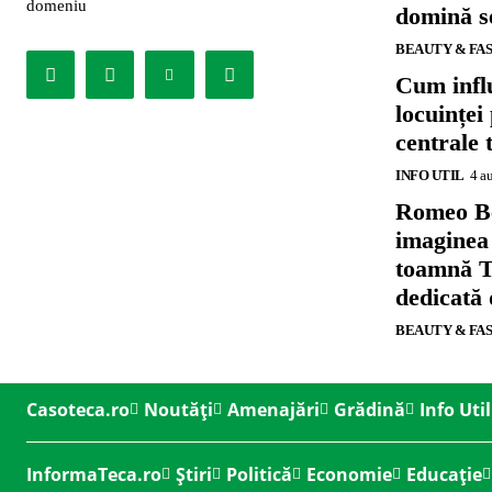
domeniu
domină se
BEAUTY & FA
Cum influ
locuinței
centrale 
INFO UTIL
4 a
Romeo B
imaginea
toamnă T
dedicată
BEAUTY & FA
Casoteca.ro
Noutăți
Amenajări
Grădină
Info Util
InformaTeca.ro
Știri
Politică
Economie
Educație