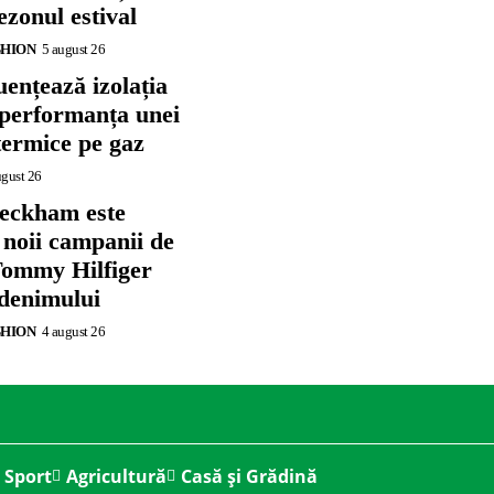
zonul estival
SHION
5 august 26
ențează izolația
 performanța unei
termice pe gaz
ugust 26
eckham este
 noii campanii de
ommy Hilfiger
 denimului
SHION
4 august 26
Sport
Agricultură
Casă și Grădină