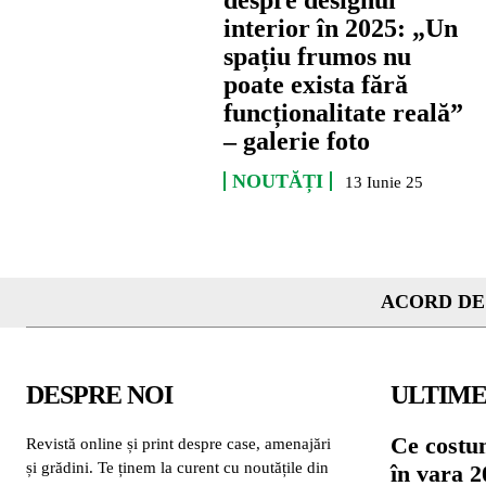
despre designul
interior în 2025: „Un
spațiu frumos nu
poate exista fără
funcționalitate reală”
– galerie foto
NOUTĂȚI
13 Iunie 25
ACORD DE
DESPRE NOI
ULTIME
Ce costu
Revistă online și print despre case, amenajări
și grădini. Te ținem la curent cu noutățile din
în vara 2